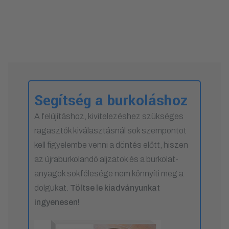
Segítség a burkoláshoz
A felújításhoz, kivitelezéshez szükséges
ragasztók kiválasztásnál sok szempontot
kell figyelembe venni a döntés előtt, hiszen
az újraburkolandó aljzatok és a burkolat-
anyagok sokfélesége nem könnyíti meg a
dolgukat.
Töltse le kiadványunkat
ingyenesen!