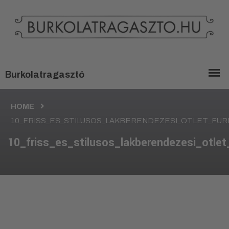
HOME
10_FRISS_ES_STILUSOS_LAKBERENDEZESI_OTLET_FU
10_friss_es_stilusos_lakberendezesi_otl