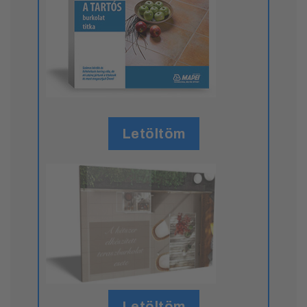
Letöltöm
Letöltöm