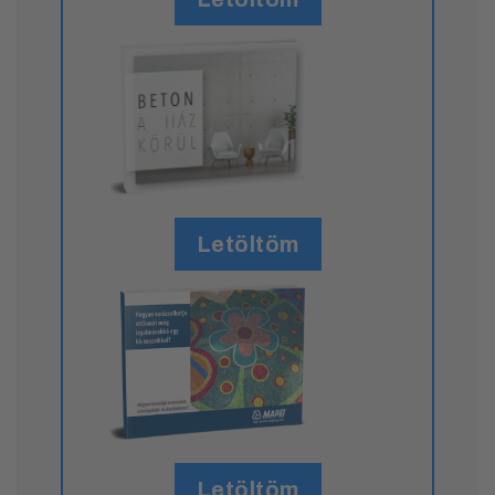
Letöltöm
Letöltöm