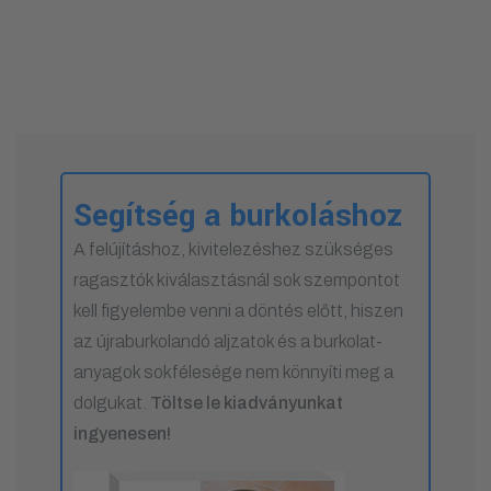
Segítség a burkoláshoz
A felújításhoz, kivitelezéshez szükséges
ragasztók kiválasztásnál sok szempontot
kell figyelembe venni a döntés előtt, hiszen
az újraburkolandó aljzatok és a burkolat-
anyagok sokfélesége nem könnyíti meg a
dolgukat.
Töltse le kiadványunkat
ingyenesen!