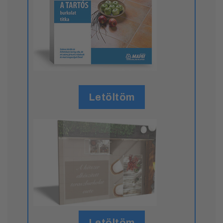
Letöltöm
Letöltöm