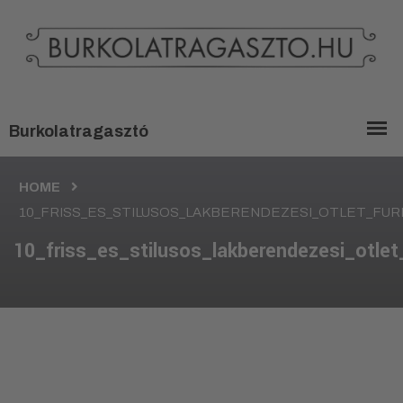
HOME
10_FRISS_ES_STILUSOS_LAKBERENDEZESI_OTLET_FU
10_friss_es_stilusos_lakberendezesi_otl