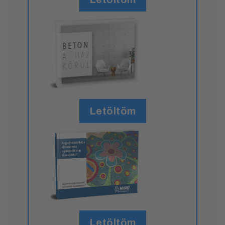
Letöltöm
Letöltöm