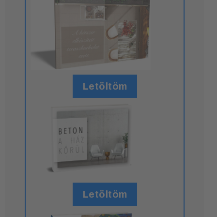
Letöltöm
Letöltöm