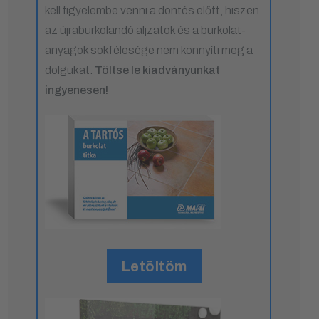
kell figyelembe venni a döntés előtt, hiszen
az újraburkolandó aljzatok és a burkolat-
anyagok sokfélesége nem könnyíti meg a
dolgukat.
Töltse le kiadványunkat
ingyenesen!
Letöltöm