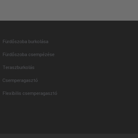
Fürdőszoba burkolása
Fürdőszoba csempézése
Teraszburkolás
Csemperagasztó
Flexibilis csemperagasztó