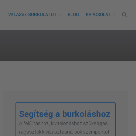
VÁLASSZ BURKOLATOT
BLOG
KAPCSOLAT
Segítség a burkoláshoz
A felújításhoz, kivitelezéshez szükséges
ragasztók kiválasztásnál sok szempontot