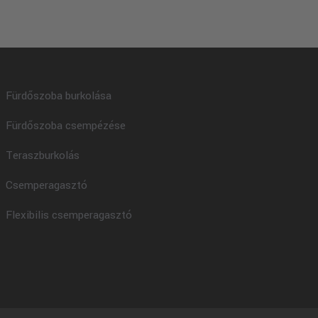
Fürdőszoba burkolása
Fürdőszoba csempézése
Teraszburkolás
Csemperagasztó
Flexibilis csemperagasztó