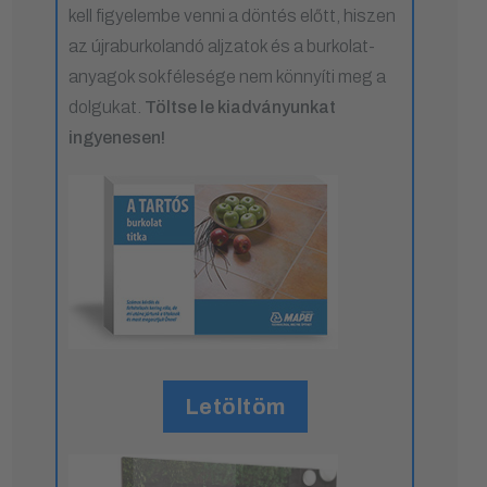
kell figyelembe venni a döntés előtt, hiszen
az újraburkolandó aljzatok és a burkolat-
anyagok sokfélesége nem könnyíti meg a
dolgukat.
Töltse le kiadványunkat
ingyenesen!
Letöltöm