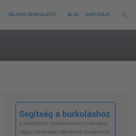
VÁLASSZ BURKOLATOT
BLOG
KAPCSOLAT
Segítség a burkoláshoz
A felújításhoz, kivitelezéshez szükséges
ragasztók kiválasztásnál sok szempontot