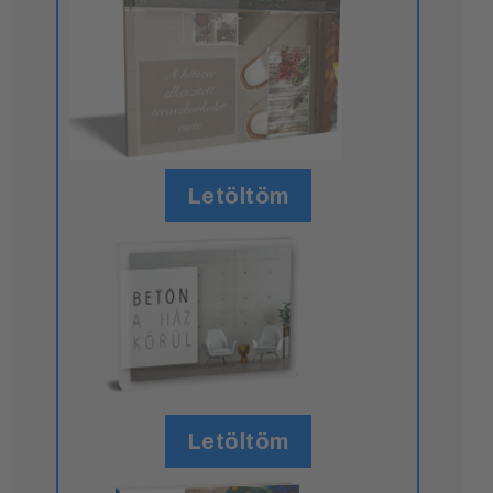
Letöltöm
Letöltöm