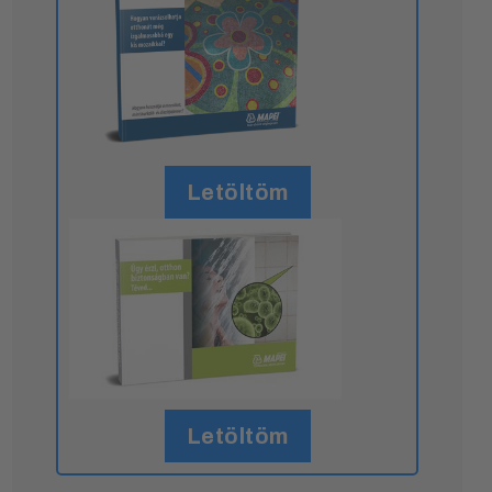
Letöltöm
Letöltöm