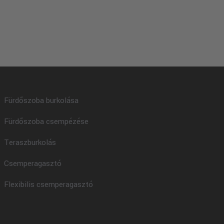
Fürdőszoba burkolása
Fürdőszoba csempézése
Teraszburkolás
Csemperagasztó
Flexibilis csemperagasztó