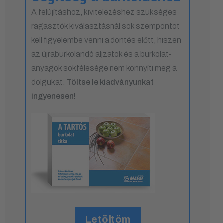
A felújításhoz, kivitelezéshez szükséges
ragasztók kiválasztásnál sok szempontot
kell figyelembe venni a döntés előtt, hiszen
az újraburkolandó aljzatok és a burkolat-
anyagok sokfélesége nem könnyíti meg a
dolgukat.
Töltse le kiadványunkat
ingyenesen!
Letöltöm