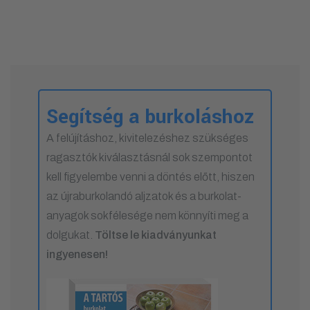
Segítség a burkoláshoz
A felújításhoz, kivitelezéshez szükséges
ragasztók kiválasztásnál sok szempontot
kell figyelembe venni a döntés előtt, hiszen
az újraburkolandó aljzatok és a burkolat-
anyagok sokfélesége nem könnyíti meg a
dolgukat.
Töltse le kiadványunkat
ingyenesen!