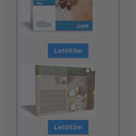
Letöltöm
Letöltöm