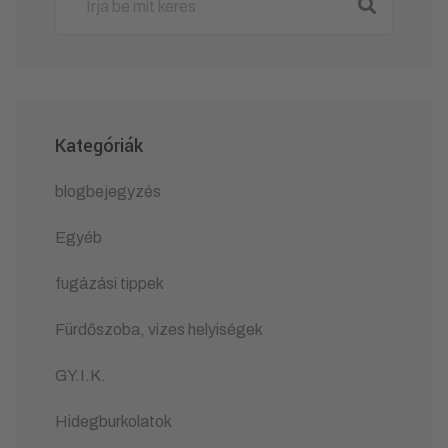
Kategóriák
blogbejegyzés
Egyéb
fugázási tippek
Fürdőszoba, vizes helyiségek
GY.I.K.
Hidegburkolatok