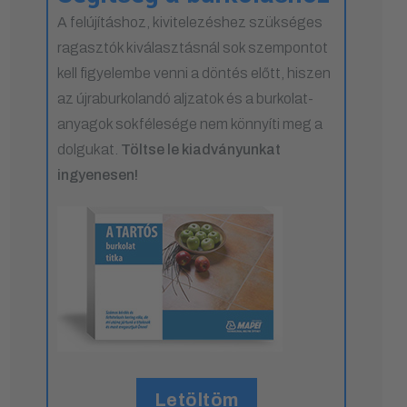
A felújításhoz, kivitelezéshez szükséges
ragasztók kiválasztásnál sok szempontot
kell figyelembe venni a döntés előtt, hiszen
az újraburkolandó aljzatok és a burkolat-
anyagok sokfélesége nem könnyíti meg a
dolgukat.
Töltse le kiadványunkat
ingyenesen!
Letöltöm