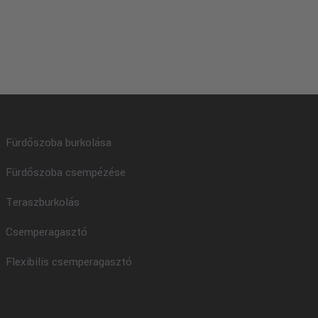
Fürdőszoba burkolása
Fürdőszoba csempézése
Teraszburkolás
Csemperagasztó
Flexibilis csemperagasztó