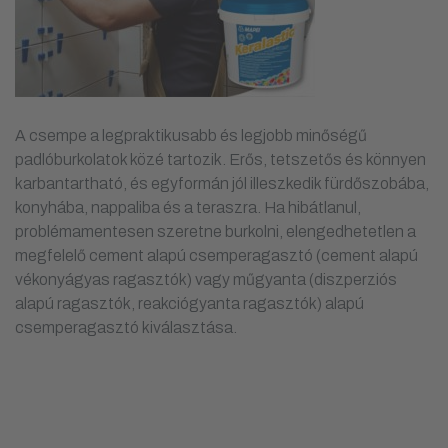
A csempe a legpraktikusabb és legjobb minőségű
padlóburkolatok közé tartozik. Erős, tetszetős és könnyen
karbantartható, és egyformán jól illeszkedik fürdőszobába,
konyhába, nappaliba és a teraszra. Ha hibátlanul,
problémamentesen szeretne burkolni, elengedhetetlen a
megfelelő cement alapú csemperagasztó (cement alapú
vékonyágyas ragasztók) vagy műgyanta (diszperziós
alapú ragasztók, reakciógyanta ragasztók) alapú
csemperagasztó kiválasztása.