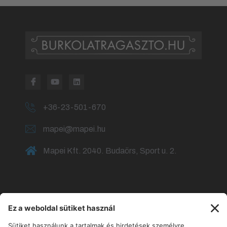
+36-23-501-670
mapei@mapei.hu
Mapei Kft. 2040. Budaörs, Sport u. 2.
Fürdőszoba burkolása
Fürdőszoba csempézése