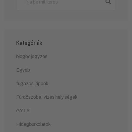
Kategóriák
blogbejegyzés
Egyéb
fugázási tippek
Fürdőszoba, vizes helyiségek
GY.I.K.
Hidegburkolatok