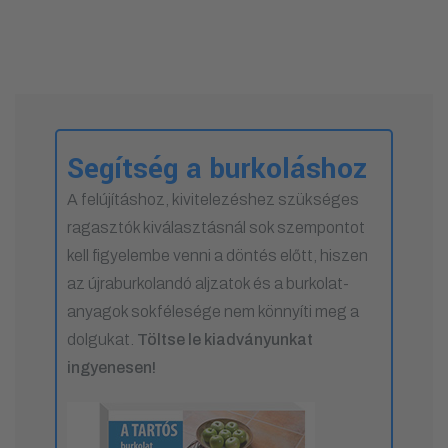
Segítség a burkoláshoz
A felújításhoz, kivitelezéshez szükséges
ragasztók kiválasztásnál sok szempontot
kell figyelembe venni a döntés előtt, hiszen
az újraburkolandó aljzatok és a burkolat-
anyagok sokfélesége nem könnyíti meg a
dolgukat.
Töltse le kiadványunkat
ingyenesen!