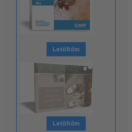
Letöltöm
Letöltöm