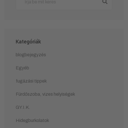
Kategóriák
blogbejegyzés
Egyéb
fugázási tippek
Fürdőszoba, vizes helyiségek
GY.I.K.
Hidegburkolatok