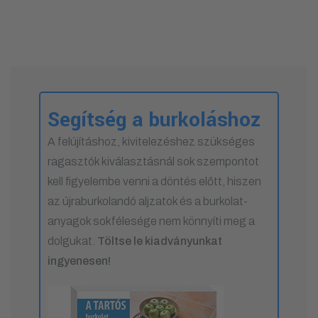
Segítség a burkoláshoz
A felújításhoz, kivitelezéshez szükséges
ragasztók kiválasztásnál sok szempontot
kell figyelembe venni a döntés előtt, hiszen
az újraburkolandó aljzatok és a burkolat-
anyagok sokfélesége nem könnyíti meg a
dolgukat.
Töltse le kiadványunkat
ingyenesen!