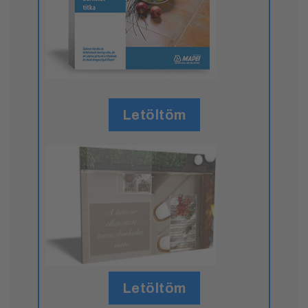
Letöltöm
Letöltöm