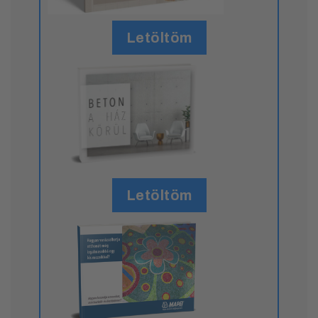
Letöltöm
Letöltöm