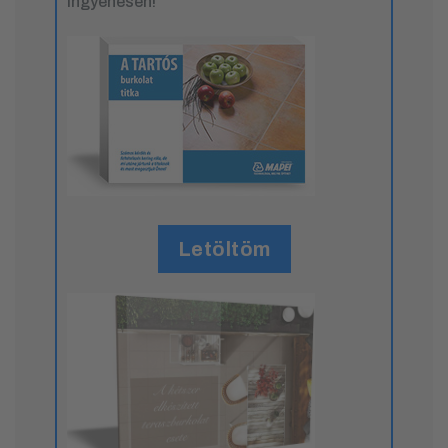
ingyenesen!
Letöltöm