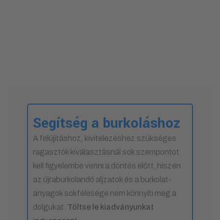
Segítség a burkoláshoz
A felújításhoz, kivitelezéshez szükséges
ragasztók kiválasztásnál sok szempontot
kell figyelembe venni a döntés előtt, hiszen
az újraburkolandó aljzatok és a burkolat-
anyagok sokfélesége nem könnyíti meg a
dolgukat.
Töltse le kiadványunkat