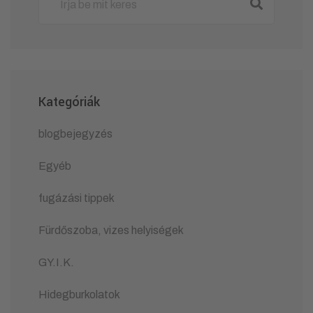
Kategóriák
blogbejegyzés
Egyéb
fugázási tippek
Fürdőszoba, vizes helyiségek
GY.I.K.
Hidegburkolatok