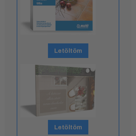
Letöltöm
Letöltöm