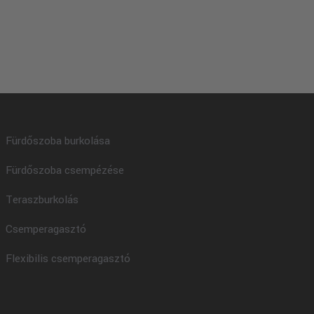
Fürdőszoba burkolása
Fürdőszoba csempézése
Teraszburkolás
Csemperagasztó
Flexibilis csemperagasztó