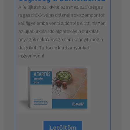
A felújításhoz, kivitelezéshez szükséges
ragasztók kiválasztásnál sok szempontot
kell figyelembe venni a döntés előtt, hiszen
az újraburkolandó aljzatok és a burkolat-
anyagok sokfélesége nem könnyíti meg a
dolgukat.
Töltse le kiadványunkat
ingyenesen!
Letöltöm