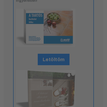
ingyenesen!
Letöltöm