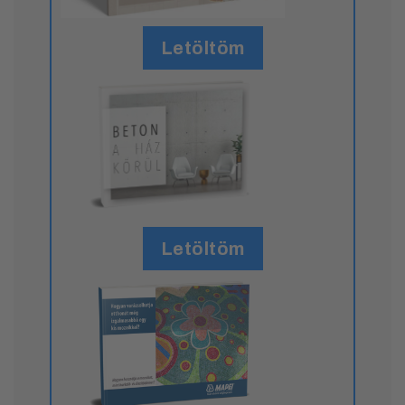
Letöltöm
Letöltöm