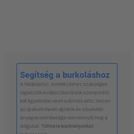
Segítség a burkoláshoz
A felújításhoz, kivitelezéshez szükséges
ragasztók kiválasztásnál sok szempontot
kell figyelembe venni a döntés előtt, hiszen
az újraburkolandó aljzatok és a burkolat-
anyagok sokfélesége nem könnyíti meg a
dolgukat.
Töltse le kiadványunkat