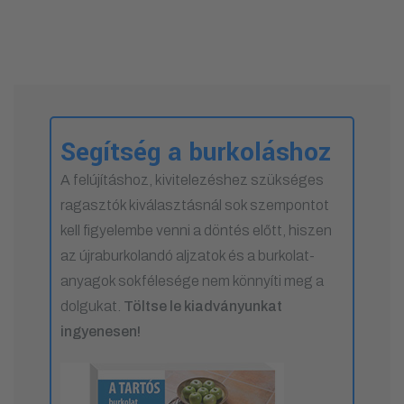
Segítség a burkoláshoz
A felújításhoz, kivitelezéshez szükséges
ragasztók kiválasztásnál sok szempontot
kell figyelembe venni a döntés előtt, hiszen
az újraburkolandó aljzatok és a burkolat-
anyagok sokfélesége nem könnyíti meg a
dolgukat.
Töltse le kiadványunkat
ingyenesen!