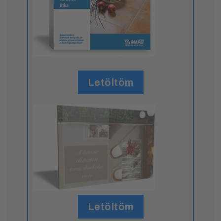
Letöltöm
Letöltöm