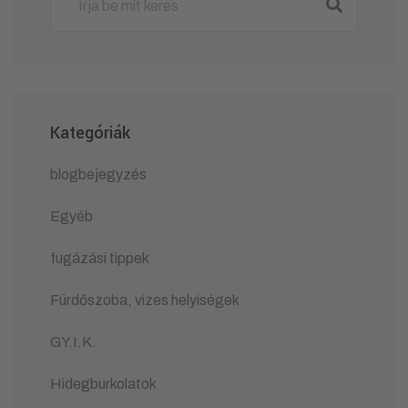
Kategóriák
blogbejegyzés
Egyéb
fugázási tippek
Fürdőszoba, vizes helyiségek
GY.I.K.
Hidegburkolatok