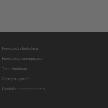
Fürdőszoba burkolása
Fürdőszoba csempézése
Teraszburkolás
Csemperagasztó
Flexibilis csemperagasztó