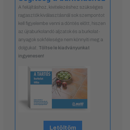
A felújításhoz, kivitelezéshez szükséges
ragasztók kiválasztásnál sok szempontot
kell figyelembe venni a döntés előtt, hiszen
az újraburkolandó aljzatok és a burkolat-
anyagok sokfélesége nem könnyíti meg a
dolgukat.
Töltse le kiadványunkat
ingyenesen!
Letöltöm