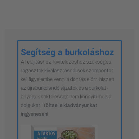
Segítség a burkoláshoz
A felújításhoz, kivitelezéshez szükséges
ragasztók kiválasztásnál sok szempontot
kell figyelembe venni a döntés előtt, hiszen
az újraburkolandó aljzatok és a burkolat-
anyagok sokfélesége nem könnyíti meg a
dolgukat.
Töltse le kiadványunkat
ingyenesen!