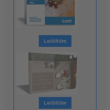
Letöltöm
Letöltöm