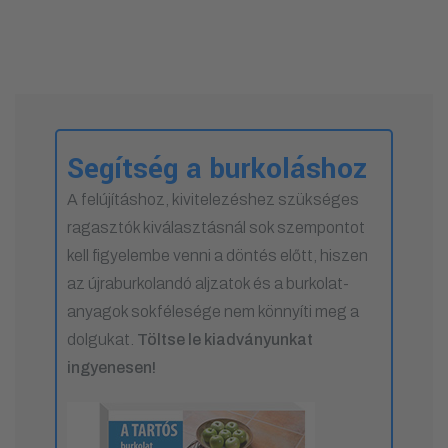
Segítség a burkoláshoz
A felújításhoz, kivitelezéshez szükséges
ragasztók kiválasztásnál sok szempontot
kell figyelembe venni a döntés előtt, hiszen
az újraburkolandó aljzatok és a burkolat-
anyagok sokfélesége nem könnyíti meg a
dolgukat.
Töltse le kiadványunkat
ingyenesen!