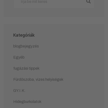
Kategóriák
blogbejegyzés
Egyéb
fugázási tippek
Fürdőszoba, vizes helyiségek
GY.I.K.
Hidegburkolatok