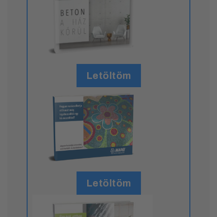
Letöltöm
Letöltöm