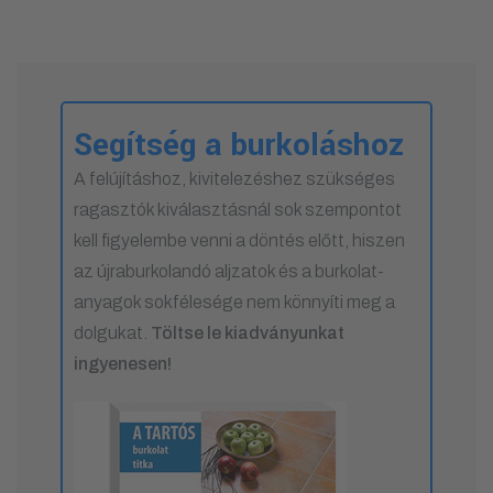
Segítség a burkoláshoz
A felújításhoz, kivitelezéshez szükséges
ragasztók kiválasztásnál sok szempontot
kell figyelembe venni a döntés előtt, hiszen
az újraburkolandó aljzatok és a burkolat-
anyagok sokfélesége nem könnyíti meg a
dolgukat.
Töltse le kiadványunkat
ingyenesen!