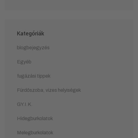
Kategóriák
blogbejegyzés
Egyéb
fugázási tippek
Fürdőszoba, vizes helyiségek
GY.I.K.
Hidegburkolatok
Melegburkolatok