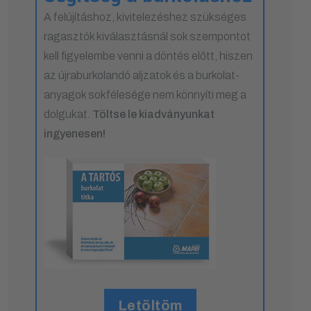
A felújításhoz, kivitelezéshez szükséges
ragasztók kiválasztásnál sok szempontot
kell figyelembe venni a döntés előtt, hiszen
az újraburkolandó aljzatok és a burkolat-
anyagok sokfélesége nem könnyíti meg a
dolgukat.
Töltse le kiadványunkat
ingyenesen!
Letöltöm