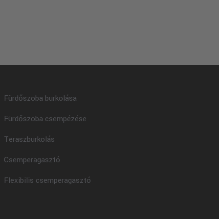
Fürdőszoba burkolása
Fürdőszoba csempézése
Teraszburkolás
Csemperagasztó
Flexibilis csemperagasztó