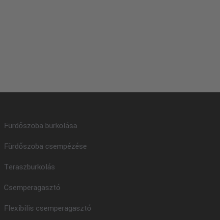
Fürdőszoba burkolása
Fürdőszoba csempézése
Teraszburkolás
Csemperagasztó
Flexibilis csemperagasztó