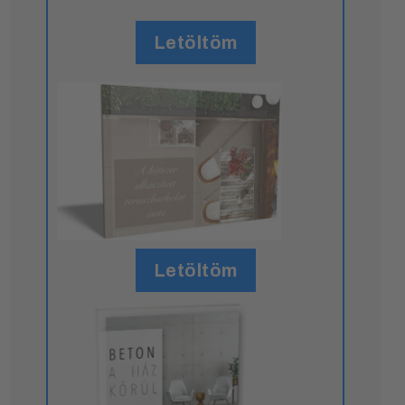
Letöltöm
Letöltöm