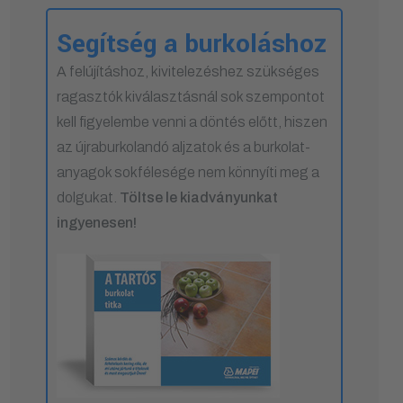
Segítség a burkoláshoz
A felújításhoz, kivitelezéshez szükséges
ragasztók kiválasztásnál sok szempontot
kell figyelembe venni a döntés előtt, hiszen
az újraburkolandó aljzatok és a burkolat-
anyagok sokfélesége nem könnyíti meg a
dolgukat.
Töltse le kiadványunkat
ingyenesen!