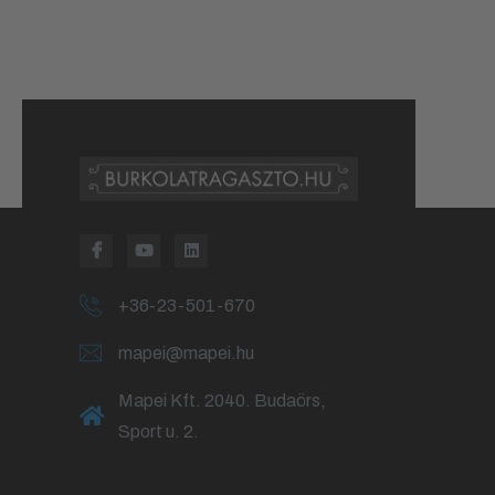
+36-23-501-670
mapei@mapei.hu
Mapei Kft. 2040. Budaörs,
Sport u. 2.