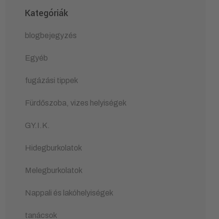
Kategóriák
blogbejegyzés
Egyéb
fugázási tippek
Fürdőszoba, vizes helyiségek
GY.I.K.
Hidegburkolatok
Melegburkolatok
Nappali és lakóhelyiségek
tanácsok