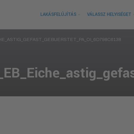
LAKÁSFELÚJÍTÁS
VÁLASSZ HELYISÉGET
HE_ASTIG_GEFAST_GEBUERSTET_PA_OI_6D798C6138
EB_Eiche_astig_gefa