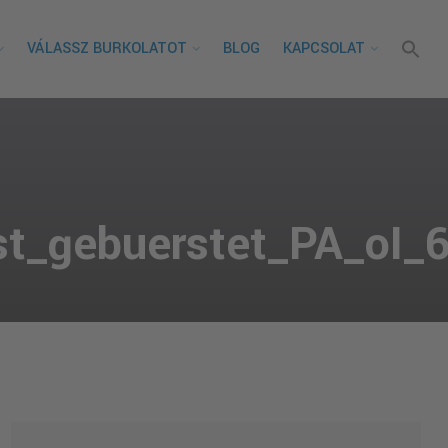
VÁLASSZ BURKOLATOT
BLOG
KAPCSOLAT
st_gebuerstet_PA_oI