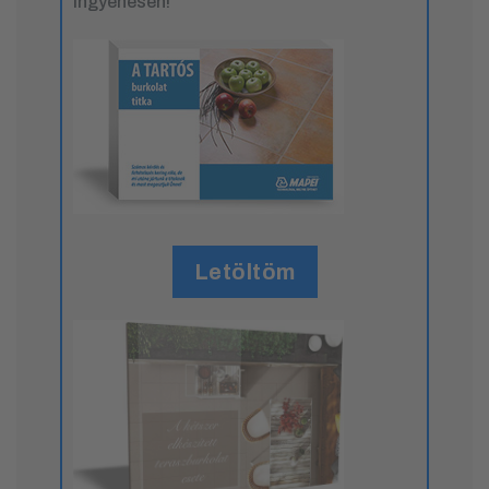
ingyenesen!
Letöltöm