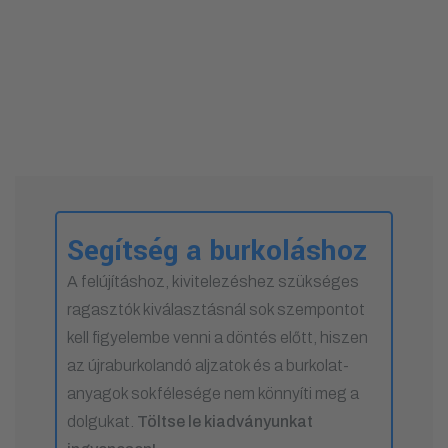
Segítség a burkoláshoz
A felújításhoz, kivitelezéshez szükséges
ragasztók kiválasztásnál sok szempontot
kell figyelembe venni a döntés előtt, hiszen
az újraburkolandó aljzatok és a burkolat-
anyagok sokfélesége nem könnyíti meg a
dolgukat.
Töltse le kiadványunkat