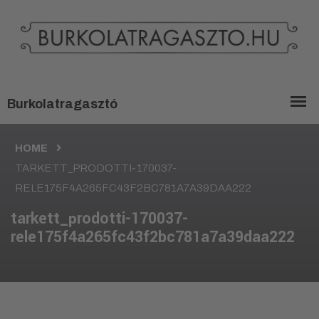
HOME
TARKETT_PRODOTTI-170037-
RELE175F4A265FC43F2BC781A7A39DAA222
tarkett_prodotti-170037-
rele175f4a265fc43f2bc781a7a39daa222