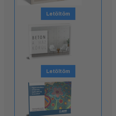
Letöltöm
Letöltöm