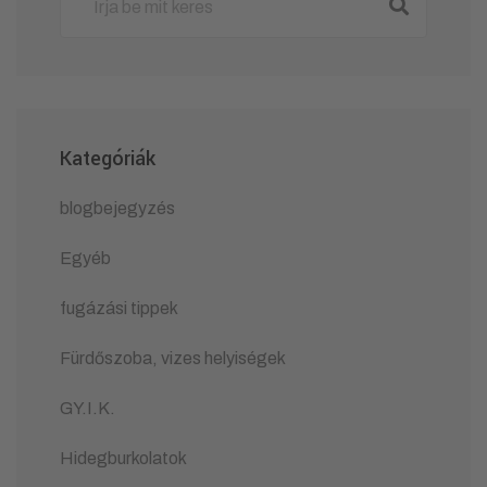
Kategóriák
blogbejegyzés
Egyéb
fugázási tippek
Fürdőszoba, vizes helyiségek
GY.I.K.
Hidegburkolatok