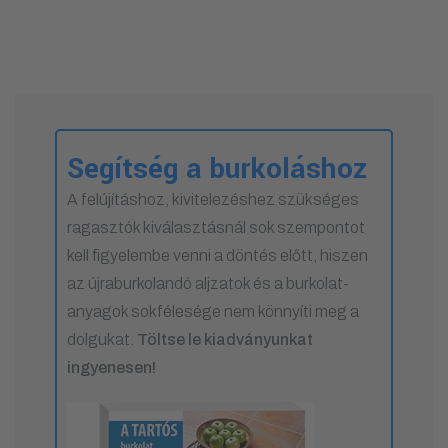
Segítség a burkoláshoz
A felújításhoz, kivitelezéshez szükséges
ragasztók kiválasztásnál sok szempontot
kell figyelembe venni a döntés előtt, hiszen
az újraburkolandó aljzatok és a burkolat-
anyagok sokfélesége nem könnyíti meg a
dolgukat.
Töltse le kiadványunkat
ingyenesen!