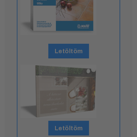
Letöltöm
Letöltöm