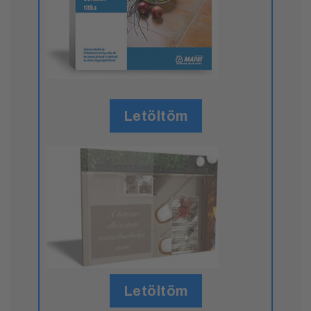
Letöltöm
Letöltöm