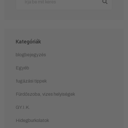
Kategóriák
blogbejegyzés
Egyéb
fugázási tippek
Fürdőszoba, vizes helyiségek
GY.I.K.
Hidegburkolatok