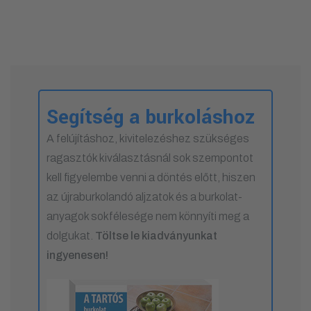
Segítség a burkoláshoz
A felújításhoz, kivitelezéshez szükséges
ragasztók kiválasztásnál sok szempontot
kell figyelembe venni a döntés előtt, hiszen
az újraburkolandó aljzatok és a burkolat-
anyagok sokfélesége nem könnyíti meg a
dolgukat.
Töltse le kiadványunkat
ingyenesen!