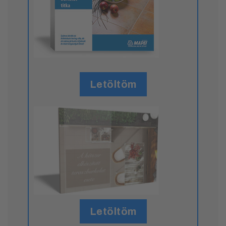
Letöltöm
Letöltöm