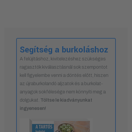
Segítség a burkoláshoz
A felújításhoz, kivitelezéshez szükséges
ragasztók kiválasztásnál sok szempontot
kell figyelembe venni a döntés előtt, hiszen
az újraburkolandó aljzatok és a burkolat-
anyagok sokfélesége nem könnyíti meg a
dolgukat.
Töltse le kiadványunkat
ingyenesen!