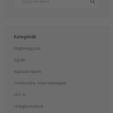
Kategóriák
blogbejegyzés
Egyéb
fugázási tippek
Fürdőszoba, vizes helyiségek
GY.I.K.
Hidegburkolatok