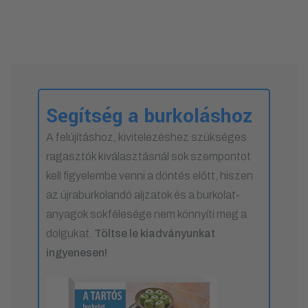
Segítség a burkoláshoz
A felújításhoz, kivitelezéshez szükséges
ragasztók kiválasztásnál sok szempontot
kell figyelembe venni a döntés előtt, hiszen
az újraburkolandó aljzatok és a burkolat-
anyagok sokfélesége nem könnyíti meg a
dolgukat.
Töltse le kiadványunkat
ingyenesen!