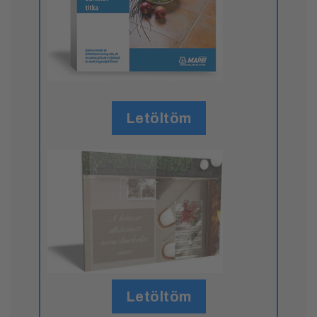
Letöltöm
Letöltöm