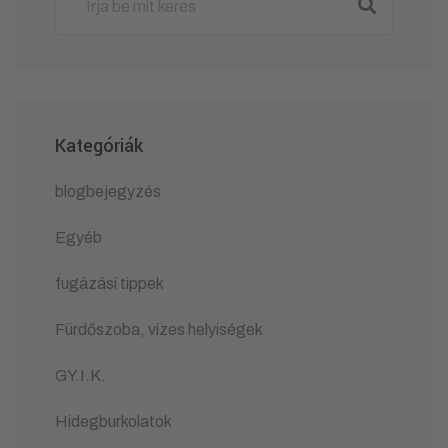
Kategóriák
blogbejegyzés
Egyéb
fugázási tippek
Fürdőszoba, vizes helyiségek
GY.I.K.
Hidegburkolatok