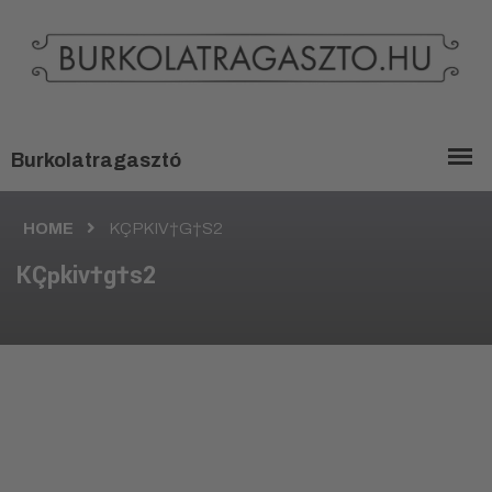
HOME
KÇPKIV†G†S2
KÇpkiv†g†s2