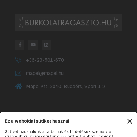
+36-23-501-670
mapei@mapei.hu
Mapei Kft. 2040. Budaörs, Sport u. 2.
Fürdőszoba burkolása
Fürdőszoba csempézése