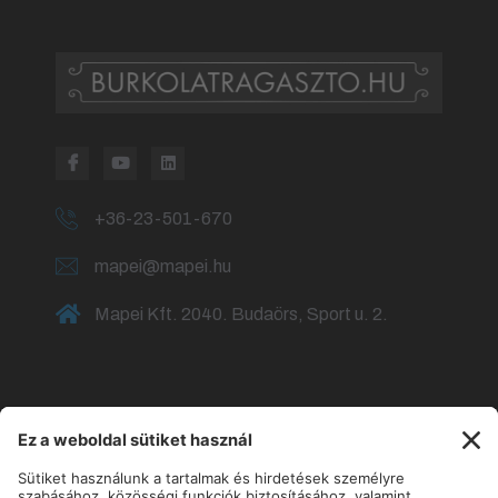
+36-23-501-670
mapei@mapei.hu
Mapei Kft. 2040. Budaörs, Sport u. 2.
Fürdőszoba burkolása
Fürdőszoba csempézése