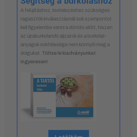
Segítség a burkoláshoz
A felújításhoz, kivitelezéshez szükséges
ragasztók kiválasztásnál sok szempontot
kell figyelembe venni a döntés előtt, hiszen
az újraburkolandó aljzatok és a burkolat-
anyagok sokfélesége nem könnyíti meg a
dolgukat.
Töltse le kiadványunkat
ingyenesen!