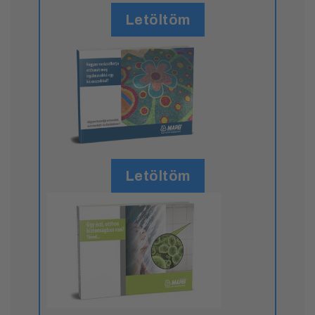
Letöltöm
Letöltöm