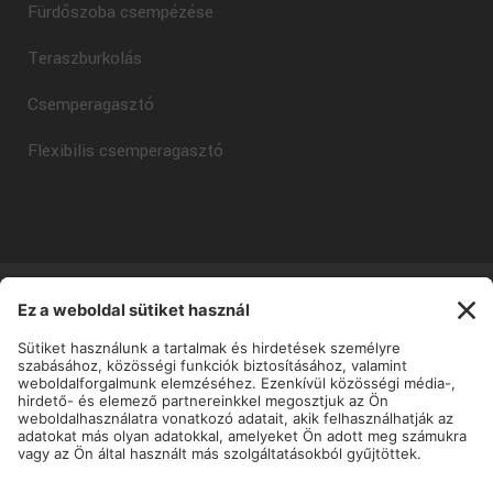
Fürdőszoba csempézése
Teraszburkolás
Csemperagasztó
Flexibilis csemperagasztó
Copyright © Mapei Kft - 2025