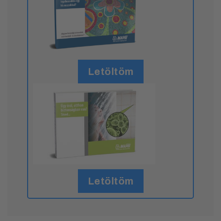
Letöltöm
Letöltöm