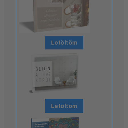
Letöltöm
Letöltöm