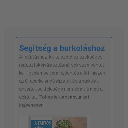
Segítség a burkoláshoz
A felújításhoz, kivitelezéshez szükséges
ragasztók kiválasztásnál sok szempontot
kell figyelembe venni a döntés előtt, hiszen
az újraburkolandó aljzatok és a burkolat-
anyagok sokfélesége nem könnyíti meg a
dolgukat.
Töltse le kiadványunkat
ingyenesen!