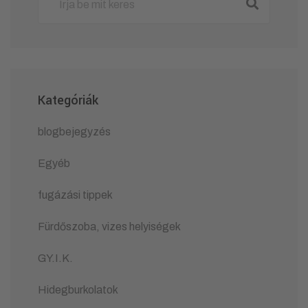
Kategóriák
blogbejegyzés
Egyéb
fugázási tippek
Fürdőszoba, vizes helyiségek
GY.I.K.
Hidegburkolatok