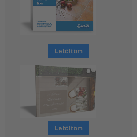
Letöltöm
Letöltöm