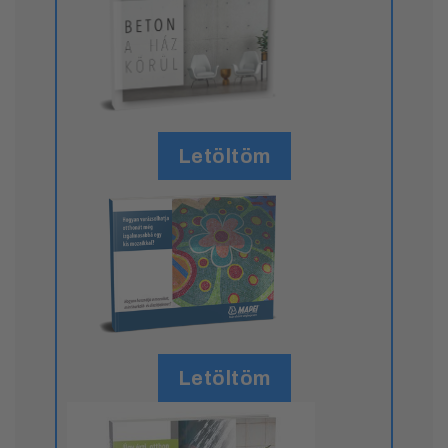
Letöltöm
Letöltöm