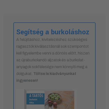
Segítség a burkoláshoz
A felújításhoz, kivitelezéshez szükséges
ragasztók kiválasztásnál sok szempontot
kell figyelembe venni a döntés előtt, hiszen
az újraburkolandó aljzatok és a burkolat-
anyagok sokfélesége nem könnyíti meg a
dolgukat.
Töltse le kiadványunkat
ingyenesen!