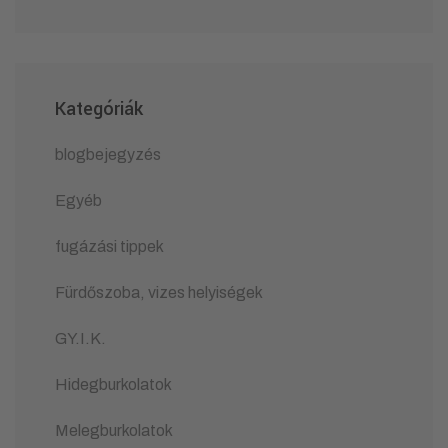
Kategóriák
blogbejegyzés
Egyéb
fugázási tippek
Fürdőszoba, vizes helyiségek
GY.I.K.
Hidegburkolatok
Melegburkolatok