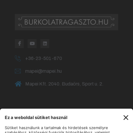
+36-23-501-670
mapei@mapei.hu
Mapei Kft. 2040. Budaörs, Sport u. 2.
Fürdőszoba burkolása
Fürdőszoba csempézése