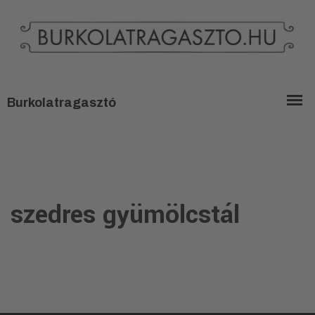
szedres gyümölcstál