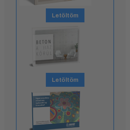
Letöltöm
Letöltöm