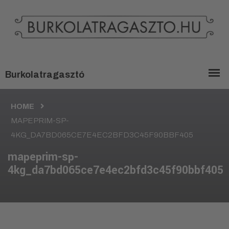
HOME
MAPEPRIM-SP-
4KG_DA7BD065CE7E4EC2BFD3C45F90BBF405
mapeprim-sp-
4kg_da7bd065ce7e4ec2bfd3c45f90bbf405