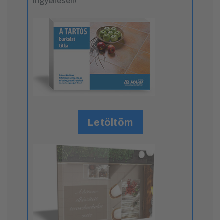
ingyenesen!
Letöltöm