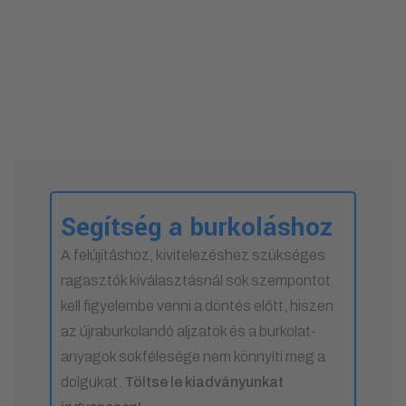
Segítség a burkoláshoz
A felújításhoz, kivitelezéshez szükséges
ragasztók kiválasztásnál sok szempontot
kell figyelembe venni a döntés előtt, hiszen
az újraburkolandó aljzatok és a burkolat-
anyagok sokfélesége nem könnyíti meg a
dolgukat.
Töltse le kiadványunkat