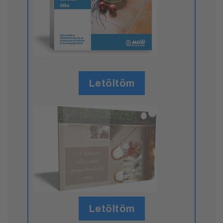
Letöltöm
Letöltöm