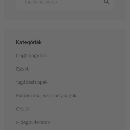
Kategóriák
blogbejegyzés
Egyéb
fugázási tippek
Fürdőszoba, vizes helyiségek
GY.I.K.
Hidegburkolatok