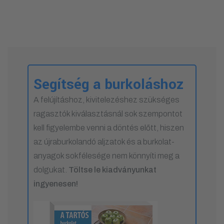
Segítség a burkoláshoz
A felújításhoz, kivitelezéshez szükséges
ragasztók kiválasztásnál sok szempontot
kell figyelembe venni a döntés előtt, hiszen
az újraburkolandó aljzatok és a burkolat-
anyagok sokfélesége nem könnyíti meg a
dolgukat.
Töltse le kiadványunkat
ingyenesen!