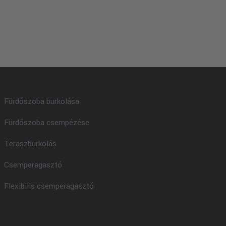
Fürdőszoba burkolása
Fürdőszoba csempézése
Teraszburkolás
Csemperagasztó
Flexibilis csemperagasztó