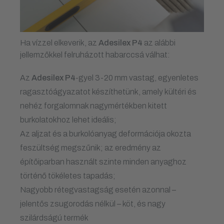
Ha vízzel elkeverik, az
Adesilex P4
az alábbi
jellemzőkkel felruházott habarccsá válhat:
Az
Adesilex P4
-gyel 3-20 mm vastag, egyenletes
ragasztóágyazatot készíthetünk, amely kültéri és
nehéz forgalomnak nagymértékben kitett
burkolatokhoz lehet ideális;
Az aljzat és a burkolóanyag deformációja okozta
feszültség megszűnik; az eredmény az
építőiparban használt szinte minden anyaghoz
történő tökéletes tapadás;
Nagyobb rétegvastagság esetén azonnal –
jelentős zsugorodás nélkül – köt, és nagy
szilárdságú termék