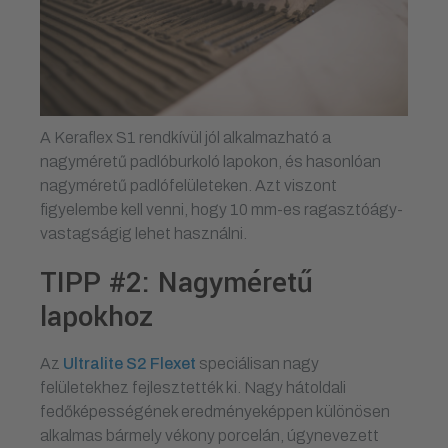
A Keraflex S1 rendkívül jól alkalmazható a
nagyméretű padlóburkoló lapokon, és hasonlóan
nagyméretű padlófelületeken. Azt viszont
figyelembe kell venni, hogy 10 mm-es ragasztóágy-
vastagságig lehet használni.
TIPP #2: Nagyméretű
lapokhoz
Az
Ultralite S2 Flexet
speciálisan nagy
felületekhez fejlesztették ki. Nagy hátoldali
fedőképességének eredményeképpen különösen
alkalmas bármely vékony porcelán, úgynevezett