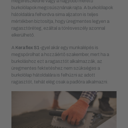
megereszkedne vagy a nagyobb méretű
burkolólapok megcsúsznának rajta. A burkolólapok
hátoldalára felhordva sima aljzaton is teljes
mértékben biztosítja, hogy üregmentes legyen a
ragasztóréteg, ezáltal a törésveszély azonnal
elkerülhető.
A
Keraflex S1-
gyel akár egy munkalépés is
megspórolhat a hozzáértő szakember, mert ha a
burkoláshoz ezt a ragasztót alkalmazzák, az
üregmentes fektetéshez nem szükséges a
burkolólap hátoldalára is felhúzni az adott
ragasztót, tehát elég csak a padlóra alkalmazni.