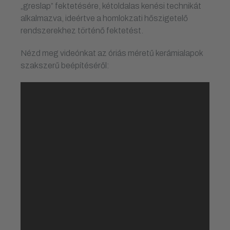
„greslap” fektetésére, kétoldalas kenési technikát
alkalmazva, ideértve a homlokzati hőszigetelő
rendszerekhez történő fektetést.
Nézd meg videónkat az óriás méretű kerámialapok
szakszerű beépítéséről: