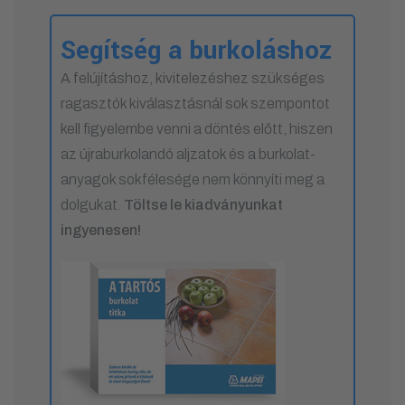
Segítség a burkoláshoz
A felújításhoz, kivitelezéshez szükséges
ragasztók kiválasztásnál sok szempontot
kell figyelembe venni a döntés előtt, hiszen
az újraburkolandó aljzatok és a burkolat-
anyagok sokfélesége nem könnyíti meg a
dolgukat.
Töltse le kiadványunkat
ingyenesen!