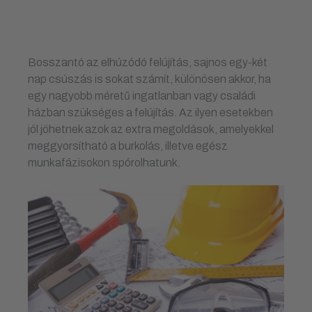
Bosszantó az elhúzódó felújítás, sajnos egy-két
nap csúszás is sokat számít, különösen akkor, ha
egy nagyobb méretű ingatlanban vagy családi
házban szükséges a felújítás. Az ilyen esetekben
jól jöhetnek azok az extra megoldások, amelyekkel
meggyorsítható a burkolás, illetve egész
munkafázisokon spórolhatunk.