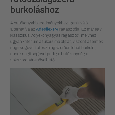
burkoláshoz
A hatékonyabb eredményekhez igen kiváló
alternatíva az
Adesilex P4
ragasztója. Ez már egy
klasszikus „folyékonyágyas ragasztó”, melyhez
ugyan kritérium a tükörsima aljzat, viszont a termék
segítségével futószalagszerűen lehet burkolni,
ennek segítségével pedig a hatékonyság a
sokszorosára növelhető.