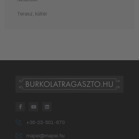
Terasz, kültér
+36-23-501-670
mapei@mapei.hu