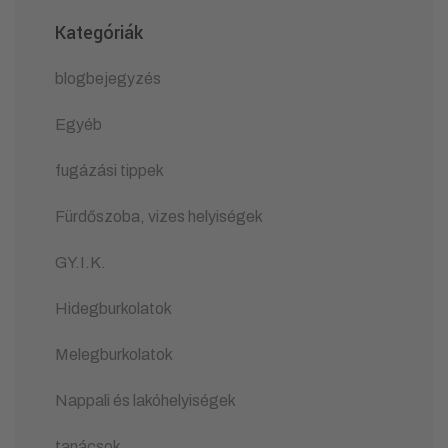
Kategóriák
blogbejegyzés
Egyéb
fugázási tippek
Fürdőszoba, vizes helyiségek
GY.I.K.
Hidegburkolatok
Melegburkolatok
Nappali és lakóhelyiségek
tanácsok