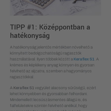
TIPP #1: Középpontban a
hatékonyság
A hatékonyság jelentős mértékben növelhető a
könnyített bedolgozhatóságú ragasztók
használatával. Ilyen többek között a
Keraflex S1
. A
krémes és képlékeny anyag könnyen és gyorsan
felvihető az aljzatra, szemben a hagyományos
ragasztókkal.
A
Keraflex S1
vegyület alacsony sűrűségű, ezért
lehet könnyebben és gyorsabban felhordani.
Mindemellett lecsúszásmentes állagú is, és
falfelületekre szintén felvihető anélkül, hogy