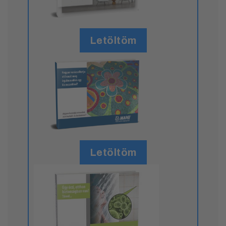
Letöltöm
Letöltöm