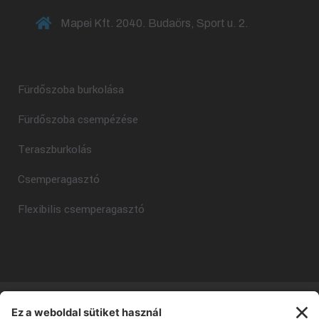
Mapei Kft. 2040. Budaörs, Sport u. 2.
Fürdőszoba burkolása
Fürdőszoba csempézése
Teraszburkolás
Csemperagasztó
Flexibilis csemperagasztó
Copyright © Mapei Kft - 2025