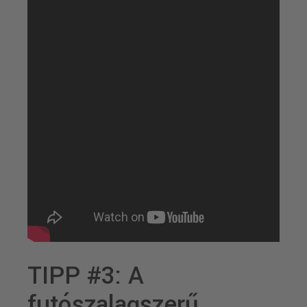
TIPP #3: A
futószalagszerű