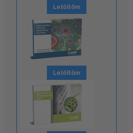
Letöltöm
Letöltöm