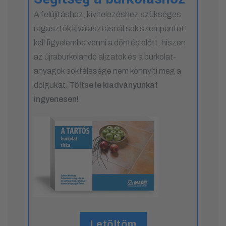
A felújításhoz, kivitelezéshez szükséges
ragasztók kiválasztásnál sok szempontot
kell figyelembe venni a döntés előtt, hiszen
az újraburkolandó aljzatok és a burkolat-
anyagok sokfélesége nem könnyíti meg a
dolgukat.
Töltse le kiadványunkat
ingyenesen!
Letöltöm