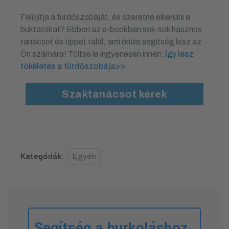
Felújítja a fürdőszobáját, és szeretné elkerülni a
buktatókat? Ebben az e-bookban sok-sok hasznos
tanácsot és tippet talál, ami óriási segítség lesz az
Ön számára! Töltse le ingyenesen innen:
Így lesz
tökéletes a fürdőszobája>>
Szaktanácsot kérek
Kategóriák:
Egyéb
Segítség a burkoláshoz