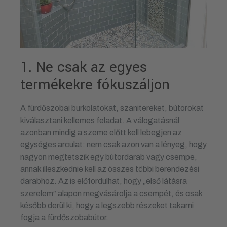
1. Ne csak az egyes
termékekre fókuszáljon
A fürdőszobai burkolatokat, szanitereket, bútorokat
kiválasztani kellemes feladat. A válogatásnál
azonban mindig a szeme előtt kell lebegjen az
egységes arculat: nem csak azon van a lényeg, hogy
nagyon megtetszik egy bútordarab vagy csempe,
annak illeszkednie kell az összes többi berendezési
darabhoz. Az is előfordulhat, hogy „első látásra
szerelem” alapon megvásárolja a csempét, és csak
később derül ki, hogy a legszebb részeket takarni
fogja a fürdőszobabútor.