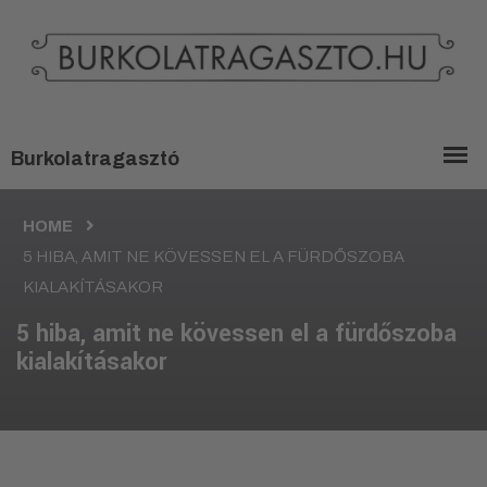
HOME
5 HIBA, AMIT NE KÖVESSEN EL A FÜRDŐSZOBA
KIALAKÍTÁSAKOR
5 hiba, amit ne kövessen el a fürdőszoba
kialakításakor