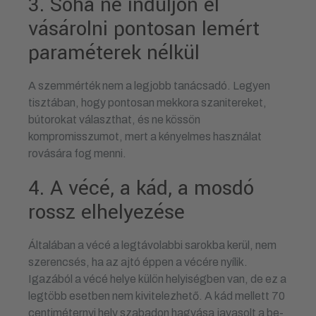
3. Soha ne induljon el
vásárolni pontosan lemért
paraméterek nélkül
A szemmérték nem a legjobb tanácsadó. Legyen
tisztában, hogy pontosan mekkora szanitereket,
bútorokat választhat, és ne kössön
kompromisszumot, mert a kényelmes használat
rovására fog menni.
4. A vécé, a kád, a mosdó
rossz elhelyezése
Általában a vécé a legtávolabbi sarokba kerül, nem
szerencsés, ha az ajtó éppen a vécére nyílik.
Igazából a vécé helye külön helyiségben van, de ez a
legtöbb esetben nem kivitelezhető. A kád mellett 70
centiméternyi hely szabadon hagyása javasolt a be-