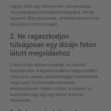
Legyen tehát egy előzetes terv, aminek alapján
összeválogatja a berendezési tárgyakat. Mindig
legyenek főbb irányvonalak, amelyeket követni kíván,
és ezekhez tartsa is magát.
2. Ne ragaszkodjon
túlságosan egy dizájn fotón
látott megoldáshoz
Ezek a fotók valóban csodásak, de tudni kell
használni őket. A képeken beállított lélegzetelállító
belső terek csak kis valószínűséggel feleltethetőek
meg a saját fürdőszobánk méreteinek,
elrendezéseinek. Inkább a stílust, a színeket, az
összhatást vagy egy-egy elemet érdemes
felhasználni.