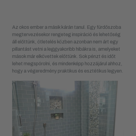
Az okos ember a másik kárán tanul. Egy fürdőszoba
megtervezésekor rengeteg inspiráció és lehetőség
áll előttünk, ötletelés közben azonban nem árt egy
pillantást vetni a leggyakoribb hibákra is, amelyeket
mások már elkövettek előttünk. Sok pénzt és időt
lehet megspórolni, és mindenképp hozzájárul ahhoz,
hogy a végeredmény praktikus és esztétikus legyen.