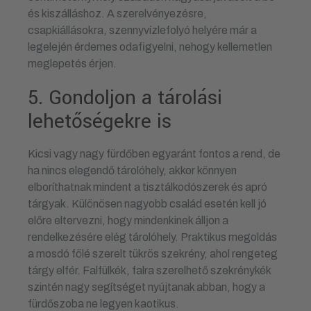
és kiszálláshoz. A szerelvényezésre,
csapkiállásokra, szennyvízlefolyó helyére már a
legelején érdemes odafigyelni, nehogy kellemetlen
meglepetés érjen.
5. Gondoljon a tárolási
lehetőségekre is
Kicsi vagy nagy fürdőben egyaránt fontos a rend, de
ha nincs elegendő tárolóhely, akkor könnyen
elboríthatnak mindent a tisztálkodószerek és apró
tárgyak. Különösen nagyobb család esetén kell jó
előre eltervezni, hogy mindenkinek álljon a
rendelkezésére elég tárolóhely. Praktikus megoldás
a mosdó fölé szerelt tükrös szekrény, ahol rengeteg
tárgy elfér. Falfülkék, falra szerelhető szekrénykék
szintén nagy segítséget nyújtanak abban, hogy a
fürdőszoba ne legyen kaotikus.