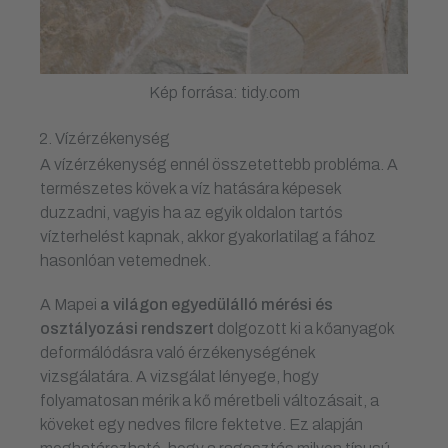
Kép forrása: tidy.com
Vízérzékenység
A vízérzékenység ennél összetettebb probléma. A
természetes kövek a víz hatására képesek
duzzadni, vagyis ha az egyik oldalon tartós
vízterhelést kapnak, akkor gyakorlatilag a fához
hasonlóan vetemednek.
A Mapei
a világon egyedülálló mérési és
osztályozási rendszert
dolgozott ki a kőanyagok
deformálódásra való érzékenységének
vizsgálatára. A vizsgálat lényege, hogy
folyamatosan mérik a kő méretbeli változásait, a
köveket egy nedves filcre fektetve. Ez alapján