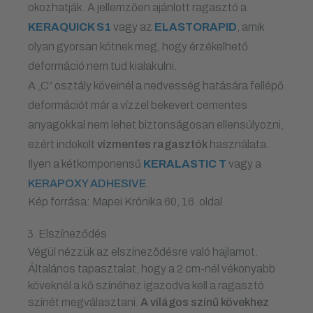
okozhatják. A jellemzően ajánlott ragasztó a
KERAQUICK S1
vagy az
ELASTORAPID
, amik
olyan gyorsan kötnek meg, hogy érzékelhető
deformáció nem tud kialakulni.
A „C” osztály köveinél a nedvesség hatására fellépő
deformációt már a vízzel bekevert cementes
anyagokkal nem lehet biztonságosan ellensúlyozni,
ezért indokolt
vízmentes ragasztók
használata.
Ilyen a kétkomponensű
KERALASTIC T
vagy a
KERAPOXY ADHESIVE
.
Kép forrása: Mapei Krónika 60, 16. oldal
Elszíneződés
Végül nézzük az elszíneződésre való hajlamot.
Általános tapasztalat, hogy a 2 cm-nél vékonyabb
köveknél a kő színéhez igazodva kell a ragasztó
színét megválasztani.
A világos színű kövekhez