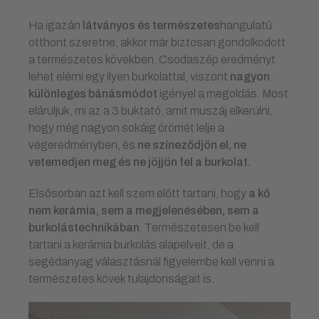
Ha igazán
látványos és természetes
hangulatú
otthont szeretne, akkor már biztosan gondolkodott
a természetes kövekben. Csodaszép eredményt
lehet elérni egy ilyen burkolattal, viszont
nagyon
különleges bánásmódot
igényel a megoldás. Most
eláruljuk, mi az a 3 buktató, amit muszáj elkerülni,
hogy még nagyon sokáig örömét lelje a
végeredményben, és
ne színeződjön el, ne
vetemedjen meg és ne jöjjön fel a burkolat.
Elsősorban azt kell szem előtt tartani, hogy
a kő
nem kerámia, sem a megjelenésében, sem a
burkolástechnikában
. Természetesen be kell
tartani a kerámia burkolás alapelveit, de a
segédanyag választásnál figyelembe kell venni a
természetes kövek tulajdonságait is.