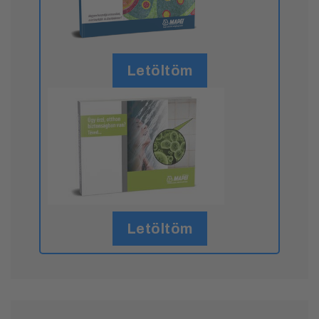
Letöltöm
Letöltöm