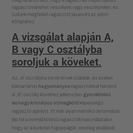
meghatározható, hogy a ragasztás milyen típusú
ragasztóval lehet veszélyes vagy veszélytelen, és
tudunk megfelelő ragasztót javasolni az adott
kőfajtához.
A vizsgálat alapján A,
B vagy C osztályba
soroljuk a köveket.
Az „A” osztályba sorolt kövek stabilak, és ezeket
bátran lehet
hagyományos
ragasztókkal fektetni.
A „B” osztály köveihez jellemzően
gyorskötésű
és/vagy kristályos vízmegkötő
képességű
ragasztó ajánlott. Itt már olyan mértékű deformáció
lép fel a normál kötésű ragasztók használatakor,
hogy az a burkolat fogasságát, esetleg elválását