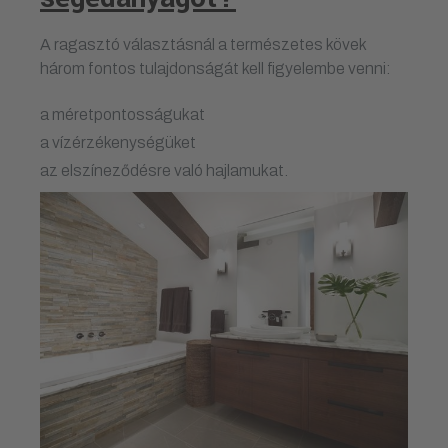
A ragasztó választásnál a természetes kövek
három fontos tulajdonságát kell figyelembe venni:
a méretpontosságukat
a vízérzékenységüket
az elszíneződésre való hajlamukat.