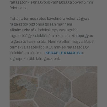
ragasztónk legnagyobb vastagsága bőven 5 mm
felett lesz.
Tehát
a természetes köveknél a vékonyágyas
ragasztók biztonságosan már nem
alkalmazhatók
, indokolt egy vastagabb
ragasztóágy kialakítására alkalmas,
középágyas
ragasztó
használata. Nem véletlen, hogy a Mapei
termékválasztékából a 15 mm-es ragasztóágy
kialakításra alkalmas
KERAFLEX MAXI S1
a
legnépszerűbb kőragasztónk.