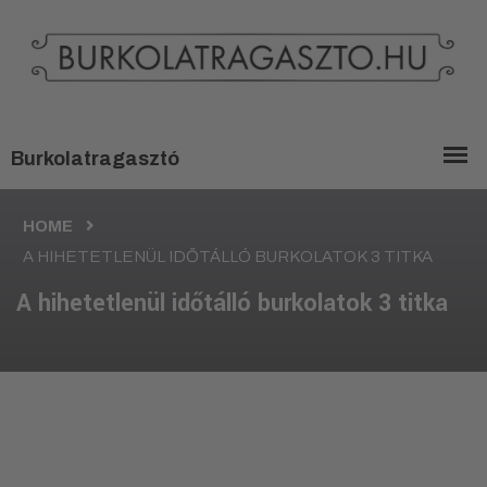
HOME
A HIHETETLENÜL IDŐTÁLLÓ BURKOLATOK 3 TITKA
A hihetetlenül időtálló burkolatok 3 titka