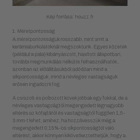
Kép forrása: houzz.fr
Méretpontosság
A méretpontosságuk rosszabb, mint amit a
kerámiaburkolatoknál megszoktunk. Egyes kőzetek
(például a pala) kibányászott, hasított állapotban,
további megmunkálás nélkül is felhasználhatók,
azonban az előállításukból adódóan mind a
síkpontosságuk, mind a névleges vastagságuk
erősen ingadozni fog.
A csiszolt és polírozott kövek jobbak egy fokkal, de a
névleges vastagságtól megengedett legnagyobb
eltérés az kőfajtától és vastagságtól függően 1,5-
3 mm-t lehet, amihez, ha hozzávesszük még a
megengedett 0,15%-os síkpontosságtól való
eltérést, akkor könnyen kikövetkeztethetjük, hogy a