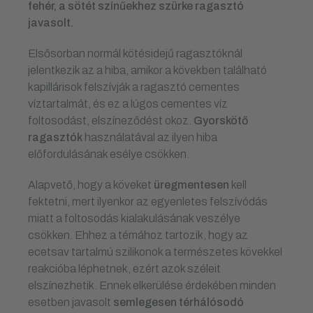
fehér, a sötét színűekhez szürke ragasztó
javasolt.
Elsősorban normál kötésidejű ragasztóknál
jelentkezik az a hiba, amikor a kövekben található
kapillárisok felszívják a ragasztó cementes
víztartalmát, és ez a lúgos cementes víz
foltosodást, elszíneződést okoz.
Gyorskötő
ragasztók
használatával az ilyen hiba
előfordulásának esélye csökken.
Alapvető, hogy a köveket
üregmentesen
kell
fektetni, mert ilyenkor az egyenletes felszívódás
miatt a foltosodás kialakulásának veszélye
csökken. Ehhez a témához tartozik, hogy az
ecetsav tartalmú szilikonok a természetes kövekkel
reakcióba léphetnek, ezért azok széleit
elszínezhetik. Ennek elkerülése érdekében minden
esetben javasolt
semlegesen térhálósodó