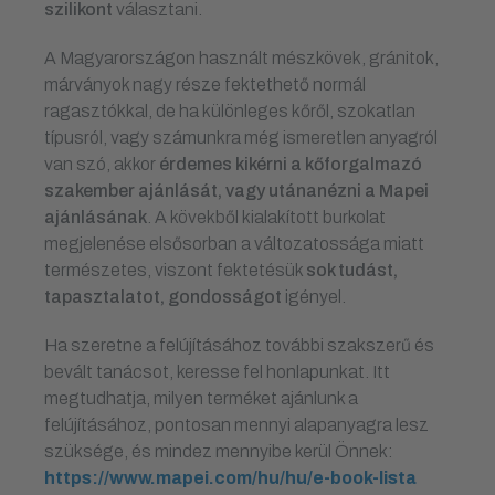
szilikont
választani.
A Magyarországon használt mészkövek, gránitok,
márványok nagy része fektethető normál
ragasztókkal, de ha különleges kőről, szokatlan
típusról, vagy számunkra még ismeretlen anyagról
van szó, akkor
érdemes kikérni a kőforgalmazó
szakember ajánlását, vagy utánanézni a Mapei
ajánlásának
. A kövekből kialakított burkolat
megjelenése elsősorban a változatossága miatt
természetes, viszont fektetésük
sok tudást,
tapasztalatot, gondosságot
igényel.
Ha szeretne a felújításához további szakszerű és
bevált tanácsot, keresse fel honlapunkat. Itt
megtudhatja, milyen terméket ajánlunk a
felújításához, pontosan mennyi alapanyagra lesz
szüksége, és mindez mennyibe kerül Önnek:
https://www.mapei.com/hu/hu/e-book-lista