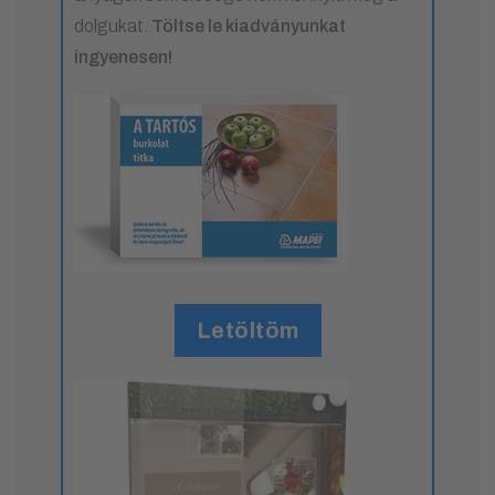
dolgukat.
Töltse le kiadványunkat
ingyenesen!
Letöltöm