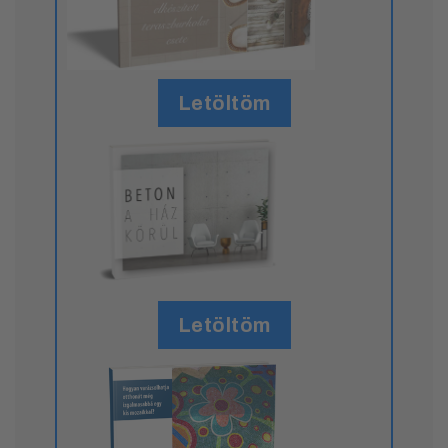
Letöltöm
Letöltöm