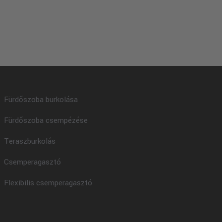
Fürdőszoba burkolása
Fürdőszoba csempézése
Teraszburkolás
Csemperagasztó
Flexibilis csemperagasztó