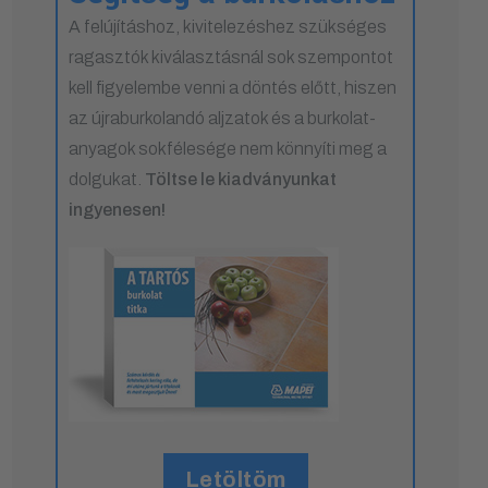
A felújításhoz, kivitelezéshez szükséges
ragasztók kiválasztásnál sok szempontot
kell figyelembe venni a döntés előtt, hiszen
az újraburkolandó aljzatok és a burkolat-
anyagok sokfélesége nem könnyíti meg a
dolgukat.
Töltse le kiadványunkat
ingyenesen!
Letöltöm