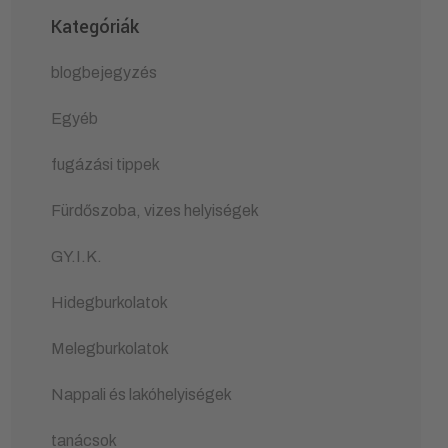
Kategóriák
blogbejegyzés
Egyéb
fugázási tippek
Fürdőszoba, vizes helyiségek
GY.I.K.
Hidegburkolatok
Melegburkolatok
Nappali és lakóhelyiségek
tanácsok