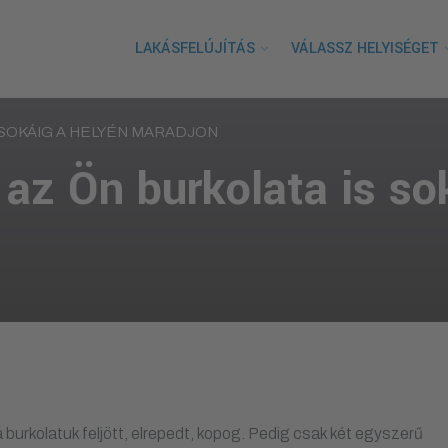
LAKÁSFELÚJÍTÁS
VÁLASSZ HELYISÉGET
S SOKÁIG A HELYÉN MARADJON
 az Ön burkolata is so
urkolatuk feljött, elrepedt, kopog. Pedig csak két egyszerű