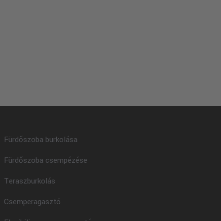
Fürdőszoba burkolása
Fürdőszoba csempézése
Teraszburkolás
Csemperagasztó