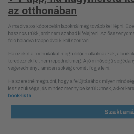
az otthonában
A ma divatos kőporcelán lapoknál még tovább kell lépni. Ezek
hasznos trükk, amit nem szabad kifelejteni. Az összenyomá
felé haladva trappolóval ki kell szorítani.
Ha ezeket a technikákat megfelelően alkalmazzák, a burko
töredeznek fel, nem repednek meg. A jó minőségű segédanyag
végeredményt, amiben sokáig örömét fogja lelni.
Ha szeretné megtudni, hogy a felújításához milyen minőség
lesz szüksége, és mindez mennyibe kerül Önnek, akkor ker
book-lista
Szaktaná