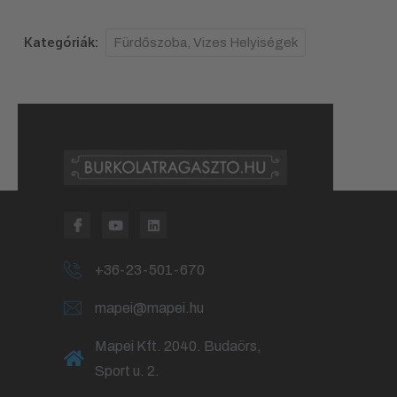
Kategóriák:
Fürdőszoba, Vizes Helyiségek
+36-23-501-670
mapei@mapei.hu
Mapei Kft. 2040. Budaörs,
Sport u. 2.