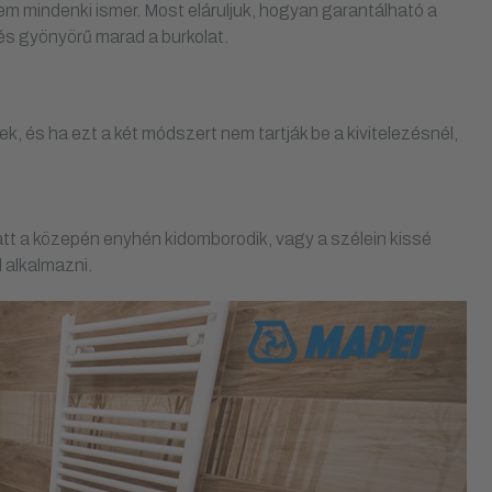
t nem mindenki ismer. Most eláruljuk, hogyan garantálható a
és gyönyörű marad a burkolat.
 és ha ezt a két módszert nem tartják be a kivitelezésnél,
att a közepén enyhén kidomborodik, vagy a szélein kissé
 alkalmazni.