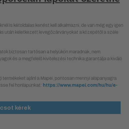
nél is kétoldalas kenést kell alkalmazni, de van még egy igen
s után keletkezett levegőzárványokat a közepétől a széle
latok biztosan tartósan a helyükön maradnak, nem
ok és a megfelelő kivitelezési technika garantálja a kiváló
i termékeket ajánl a Mapei, pontosan mennyi alapanyagra
esse fel honlapunkat:
https://www.mapei.com/hu/hu/e-
csot kérek