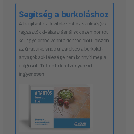
Segítség a burkoláshoz
A felújításhoz, kivitelezéshez szükséges
ragasztók kiválasztásnál sok szempontot
kell figyelembe venni a döntés előtt, hiszen
az újraburkolandó aljzatok és a burkolat-
anyagok sokfélesége nem könnyíti meg a
dolgukat.
Töltse le kiadványunkat
ingyenesen!