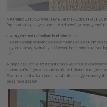
A Keraflex Easy S1-gyel vagy a Keraflex Extra s1-gyel 10 
fogassá válna, vagy a ragasztó szilárdsága meggyengülne.
A ragasztási technikán is el lehet bukni
Ha a burkolólap rövidebb oldala is meghaladja a 60 cm hossz
Ugyanis a levegőzárványok könnyen bezáródnak az ilyen lapok
alól.
A megoldás, amivel ez garantáltan elkerülhető a kétoldalas k
hanem szükséges a lap hátoldalára is felkenni. A ragasztób
Ezután a lapot rá kell nyomni az aljzatra és egy kis mozgatá
teljes fedettséget.