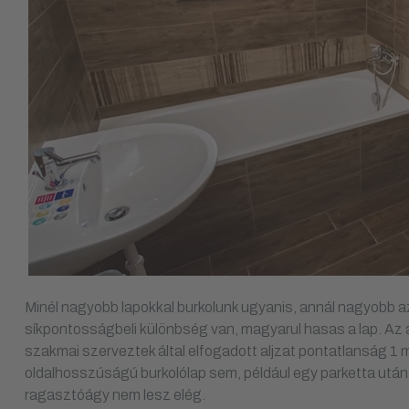
Minél nagyobb lapokkal burkolunk ugyanis, annál nagyobb az
síkpontosságbeli különbség van, magyarul hasas a lap. Az al
szakmai szerveztek által elfogadott aljzat pontatlanság 1
oldalhosszúságú burkolólap sem, például egy parketta ut
ragasztóágy nem lesz elég.