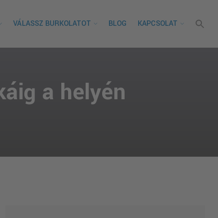
VÁLASSZ BURKOLATOT
BLOG
KAPCSOLAT
káig a helyén