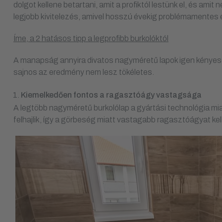
dolgot kellene betartani, amit a profiktól lestünk el, és ami
legjobb kivitelezés, amivel hosszú évekig problémamentes 
Íme, a 2 hatásos tipp a legprofibb burkolóktól
A manapság annyira divatos nagyméretű lapok igen kényesek,
sajnos az eredmény nem lesz tökéletes.
Kiemelkedően fontos a ragasztóágy vastagsága
A legtöbb nagyméretű burkolólap a gyártási technológia mi
felhajlik, így a görbeség miatt vastagabb ragasztóágyat kell