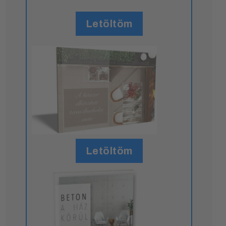
Letöltöm
Letöltöm