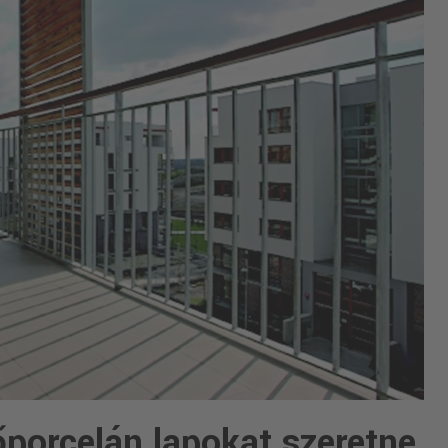
őporcelán lapokat szeretne