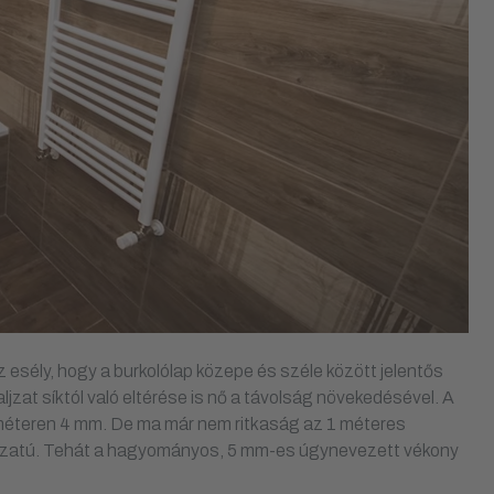
 esély, hogy a burkolólap közepe és széle között jelentős
jzat síktól való eltérése is nő a távolság növekedésével. A
 méteren 4 mm. De ma már nem ritkaság az 1 méteres
ánzatú. Tehát a hagyományos, 5 mm-es úgynevezett vékony