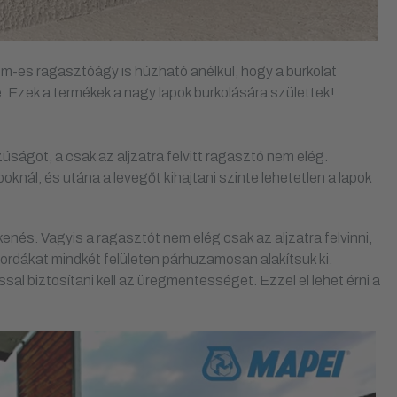
mm-es ragasztóágy is húzható anélkül, hogy a burkolat
 Ezek a termékek a nagy lapok burkolására születtek!
úságot, a csak az aljzatra felvitt ragasztó nem elég.
nál, és utána a levegőt kihajtani szinte lehetetlen a lapok
enés. Vagyis a ragasztót nem elég csak az aljzatra felvinni,
ordákat mindkét felületen párhuzamosan alakítsuk ki.
ssal biztosítani kell az üregmentességet. Ezzel el lehet érni a