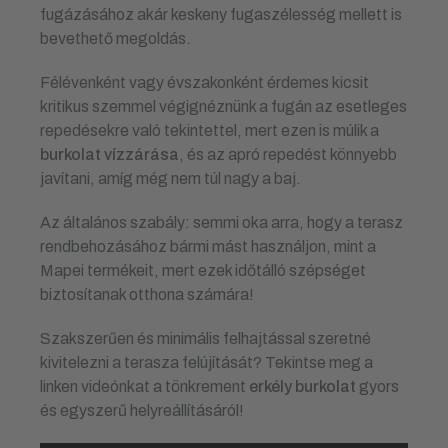
fugázásához akár keskeny fugaszélesség mellett is
bevethető megoldás.
Félévenként vagy évszakonként érdemes kicsit
kritikus szemmel végignéznünk a fugán az esetleges
repedésekre való tekintettel, mert ezen is múlik a
burkolat vízzárása
, és az apró repedést könnyebb
javítani, amíg még nem túl nagy a baj.
Az általános szabály: semmi oka arra, hogy a terasz
rendbehozásához bármi mást használjon, mint a
Mapei termékeit, mert ezek időtálló szépséget
biztosítanak otthona számára!
Szakszerűen és minimális felhajtással szeretné
kivitelezni a terasza felújítását? Tekintse meg a
linken videónkat a tönkrement
erkély burkolat
gyors
és egyszerű helyreállításáról!