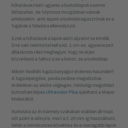
hőhatások miatt ugyanis a burkolólapok szemre
láthatatlan, de folytonos mozgásban vannak
erkélyünkön, amit éppen a burkolatragasztónak és a
fugának a feladata ellensúlyozni.
Ezek a hőhatások a lapok alatti aljzatot se kímélik.
Erre való tekintettel kell a kb. 1 cm-es, úgynevezett
dilatációs rést
meghagyni, hogy ne érjen
közvetlenül a falhoz a se a beton, se a burkolólap.
Milyen flexibilis fugázóanyagot érdemes használni?
A fuga kipergése, penészedése megelőzése
érdekében az elsőre végleges, minőségi megoldást
biztosítani képes
Ultracolor Plus
ajánlható a Mapei
kínálatából.
Burkolata az év bármely szakában stabilan áll majd,
sőt azért is előnyös, mert a 2-20 mm-ig használható,
tehát a természetes kövekhez és a vastagabb lapok