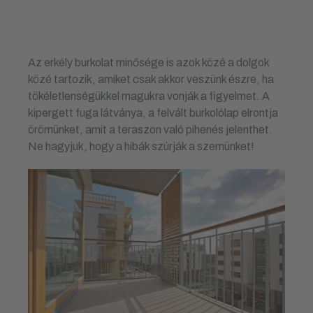
Az erkély burkolat minősége is azok közé a dolgok
közé tartozik, amiket csak akkor veszünk észre, ha
tökéletlenségükkel magukra vonják a figyelmet. A
kipergett fuga látványa, a felvált burkolólap elrontja
örömünket, amit a teraszon való pihenés jelenthet.
Ne hagyjuk, hogy a hibák szúrják a szemünket!