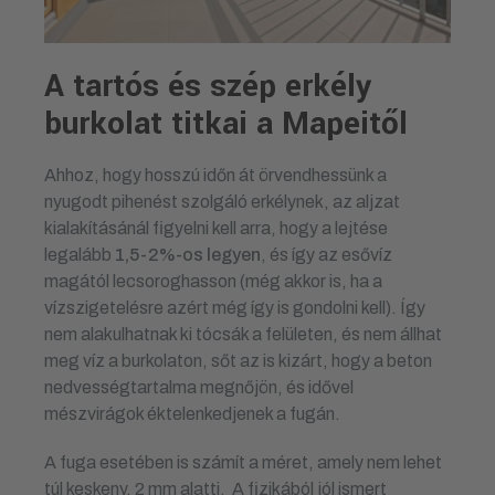
A tartós és szép erkély
burkolat titkai a Mapeitől
Ahhoz, hogy hosszú időn át örvendhessünk a
nyugodt pihenést szolgáló erkélynek, az aljzat
kialakításánál figyelni kell arra, hogy a lejtése
legalább
1,5-2%-os legyen
, és így az esővíz
magától lecsoroghasson (még akkor is, ha a
vízszigetelésre azért még így is gondolni kell). Így
nem alakulhatnak ki tócsák a felületen, és nem állhat
meg víz a burkolaton, sőt az is kizárt, hogy a beton
nedvességtartalma megnőjön, és idővel
mészvirágok éktelenkedjenek a fugán.
A fuga esetében is számít a méret, amely nem lehet
túl keskeny, 2 mm alatti. A fizikából jól ismert