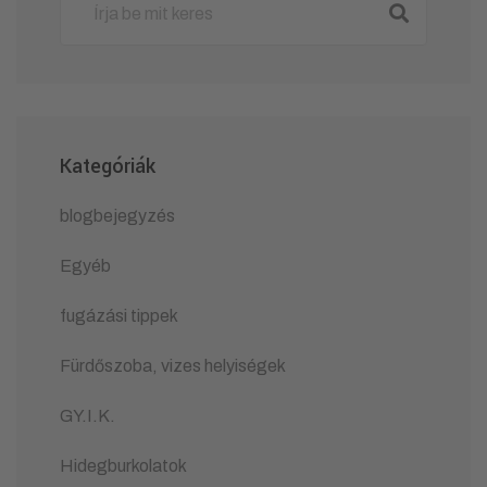
Kategóriák
blogbejegyzés
Egyéb
fugázási tippek
Fürdőszoba, vizes helyiségek
GY.I.K.
Hidegburkolatok