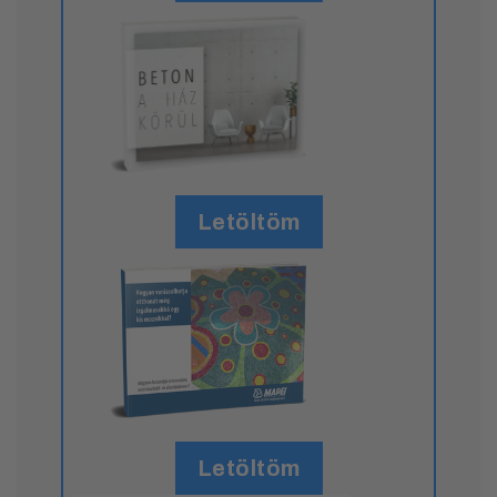
Letöltöm
Letöltöm