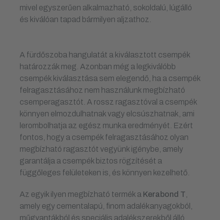
mivel egyszerűen alkalmazható, sokoldalú, lúgálló
és kiválóan tapad bármilyen aljzathoz.
A fürdőszoba hangulatát a kiválasztott csempék
határozzák meg. Azonban még a legkiválóbb
csempék kiválasztása sem elegendő, ha a csempék
felragasztásához nem használunk megbízható
csemperagasztót. A rossz ragasztóval a csempék
könnyen elmozdulhatnak vagy elcsúszhatnak, ami
lerombolhatja az egész munka eredményét. Ezért
fontos, hogy a csempék felragasztásához olyan
megbízható ragasztót vegyünk igénybe, amely
garantálja a csempék biztos rögzítését a
függőleges felületeken is, és könnyen kezelhető.
Az egyik ilyen megbízható termék a
Kerabond T
,
amely egy cementalapú, finom adalékanyagokból,
műgyantákból és speciális adalékszerekből álló