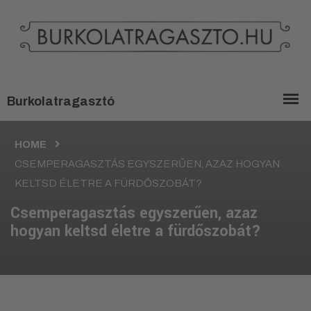
HOME
CSEMPERAGASZTÁS EGYSZERŰEN, AZAZ HOGYAN
KELTSD ÉLETRE A FÜRDŐSZOBÁT?
Csemperagasztás egyszerűen, azaz
hogyan keltsd életre a fürdőszobát?