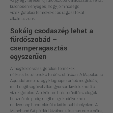
vagy egy teljesen új fürdőszoba kialakításánál tehát
különösen lényeges, hogy jó minőségű
vízszigetelési termékeket és ragasztókat
alkalmazzunk.
Sokáig csodaszép lehet a
fürdőszobád –
csemperagasztás
egyszerűen
A megfelelő vízszigetelési termékek
nélkülözhetetlenek a fürdőszobákban. A Mapelastic
Aquadefense az egyik legnépszerűbb megoldás,
mert segítségével villámgyorsan kivitelezhető a
vízszigetelés. A tökéletes hajlaterősítő szalagok
használata pedig segít megakadályozni a
nedvesség behatolását a kritikusabb helyeken. A
Mapeband SA például kiválóan alkalmas erre a célra,