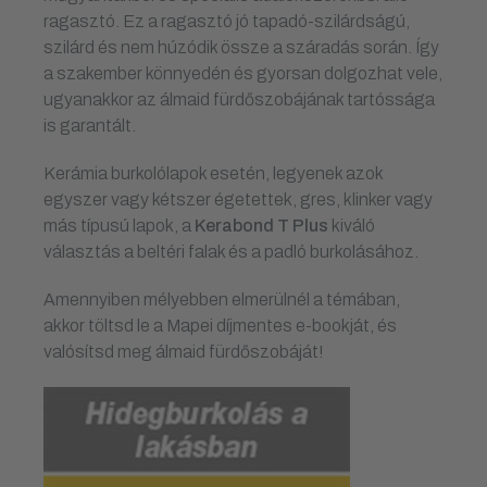
ragasztó. Ez a ragasztó jó tapadó-szilárdságú,
szilárd és nem húzódik össze a száradás során. Így
a szakember könnyedén és gyorsan dolgozhat vele,
ugyanakkor az álmaid fürdőszobájának tartóssága
is garantált.
Kerámia burkolólapok esetén, legyenek azok
egyszer vagy kétszer égetettek, gres, klinker vagy
más típusú lapok, a
Kerabond T Plus
kiváló
választás a beltéri falak és a padló burkolásához.
Amennyiben mélyebben elmerülnél a témában,
akkor töltsd le a Mapei díjmentes e-bookját, és
valósítsd meg álmaid fürdőszobáját!