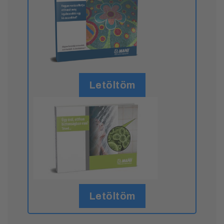
Letöltöm
Letöltöm