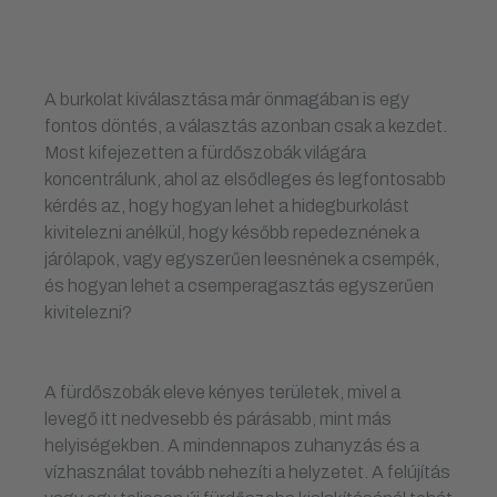
A burkolat kiválasztása már önmagában is egy
fontos döntés, a választás azonban csak a kezdet.
Most kifejezetten a fürdőszobák világára
koncentrálunk, ahol az elsődleges és legfontosabb
kérdés az, hogy hogyan lehet a hidegburkolást
kivitelezni anélkül, hogy később repedeznének a
járólapok, vagy egyszerűen leesnének a csempék,
és hogyan lehet a csemperagasztás egyszerűen
kivitelezni?
A fürdőszobák eleve kényes területek, mivel a
levegő itt nedvesebb és párásabb, mint más
helyiségekben. A mindennapos zuhanyzás és a
vízhasználat tovább nehezíti a helyzetet. A felújítás