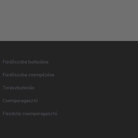
Fürdőszoba burkolása
Fürdőszoba csempézése
Teraszburkolás
Csemperagasztó
Flexibilis csemperagasztó