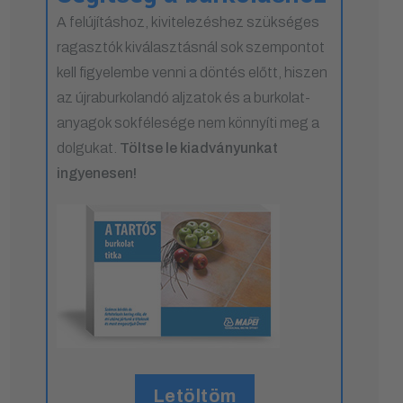
A felújításhoz, kivitelezéshez szükséges
ragasztók kiválasztásnál sok szempontot
kell figyelembe venni a döntés előtt, hiszen
az újraburkolandó aljzatok és a burkolat-
anyagok sokfélesége nem könnyíti meg a
dolgukat.
Töltse le kiadványunkat
ingyenesen!
Letöltöm