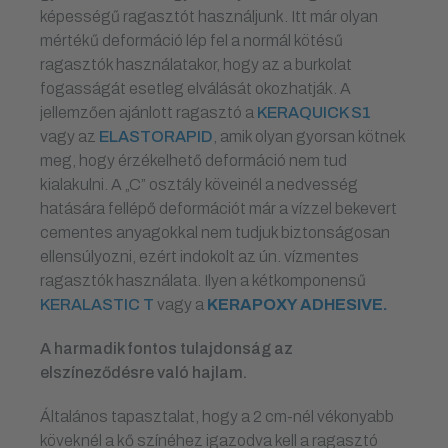
képességű ragasztót használjunk. Itt már olyan
mértékű deformáció lép fel a normál kötésű
ragasztók használatakor, hogy az a burkolat
fogasságát esetleg elválását okozhatják. A
jellemzően ajánlott ragasztó a
KERAQUICK S1
vagy az
ELASTORAPID
, amik olyan gyorsan kötnek
meg, hogy érzékelhető deformáció nem tud
kialakulni. A „C” osztály köveinél a nedvesség
hatására fellépő deformációt már a vízzel bekevert
cementes anyagokkal nem tudjuk biztonságosan
ellensúlyozni, ezért indokolt az ún. vízmentes
ragasztók használata. Ilyen a kétkomponensű
KERALASTIC T
vagy a
KERAPOXY ADHESIVE.
A harmadik fontos tulajdonság az
elszíneződésre való hajlam.
Általános tapasztalat, hogy a 2 cm-nél vékonyabb
köveknél a kő színéhez igazodva kell a ragasztó