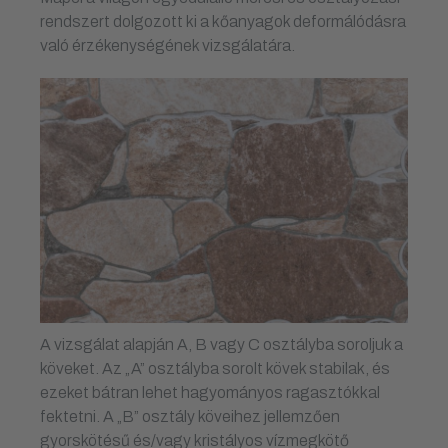
rendszert dolgozott ki a kőanyagok deformálódásra
való érzékenységének vizsgálatára.
A vizsgálat alapján A, B vagy C osztályba soroljuk a
köveket. Az „A” osztályba sorolt kövek stabilak, és
ezeket bátran lehet hagyományos ragasztókkal
fektetni. A „B” osztály köveihez jellemzően
gyorskötésű és/vagy kristályos vízmegkötő