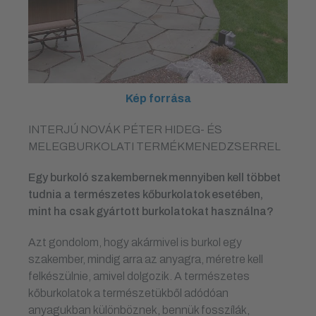
Kép forrása
INTERJÚ NOVÁK PÉTER HIDEG- ÉS
MELEGBURKOLATI TERMÉKMENEDZSERREL
Egy burkoló szakembernek mennyiben kell többet
tudnia a természetes kőburkolatok esetében,
mint ha csak gyártott burkolatokat használna?
Azt gondolom, hogy akármivel is burkol egy
szakember, mindig arra az anyagra, méretre kell
felkészülnie, amivel dolgozik. A természetes
kőburkolatok a természetükből adódóan
anyagukban különböznek, bennük fosszílák,