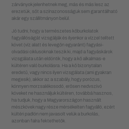
zárványok jelenhetnek meg, más és más lesz az
erezetük, sőt a színazonosságuk sem garantálható
akár egy szállítmányon belül.
Jó tudni, hogy a természetes kőburkolatok
fagyállóságát vizsgálják és ilyenkor a vízzel telített
követ (víz alatt és levegőn egyaránt) fagyási-
olvadási ciklusoknak teszik ki, majd a fagyáskárok
vizsgálata után eldöntik, hogy a kő alkalmas-e
kültéren való burkolásra. Ha a kő bizonytalan
eredetű, vagy nincs ilyen vizsgálata (ami gyakran
megesik), akkor az a szabály, hogy porózus,
könnyen morzsalékosodó, erősen nedvszívó
köveket ne használjuk kültéren, továbbá hasznos,
ha tudjuk, hogy a Magyarországon használt
mészkövek nagy része mérsékelten fagyálló, ezért
kültéri padlón nem javasolt velük a burkolás,
azonban falra fektethetők.