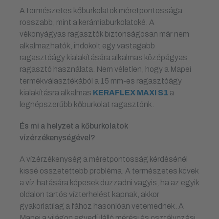
A természetes kőburkolatok méretpontossága
rosszabb, mint a kerámiaburkolatoké. A
vékonyágyas ragasztók biztonságosan már nem
alkalmazhatók, indokolt egy vastagabb
ragasztóágy kialakítására alkalmas középágyas
ragasztó használata. Nem véletlen, hogy a Mapei
termékválasztékából a 15 mm-es ragasztóágy
kialakításra alkalmas
KERAFLEX MAXI S1
a
legnépszerűbb kőburkolat ragasztónk.
És mi a helyzet a kőburkolatok
vízérzékenységével?
A vízérzékenység a méretpontosság kérdésénél
kissé összetettebb probléma. A természetes kövek
a víz hatására képesek duzzadni vagyis, ha az egyik
oldalon tartós vízterhelést kapnak, akkor
gyakorlatilag a fához hasonlóan vetemednek. A
Mapei a világon egyedülálló mérési és osztályozási