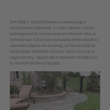
Sok felújító, építkező kedvence manapság a
természetes kőburkolat. Ez nem véletlen, hiszen
különlegessé és természetessé tehetjük velük az
otthonunkat. De az ilyen burkolatok lefektetéséhez
speciális tudásra van szükség, és három szabály
betartására, különben nem lesz tartós és szép a
végeredmény. Tapasztalt szakember mondja most
el, mire kell feltétlenül figyelni.