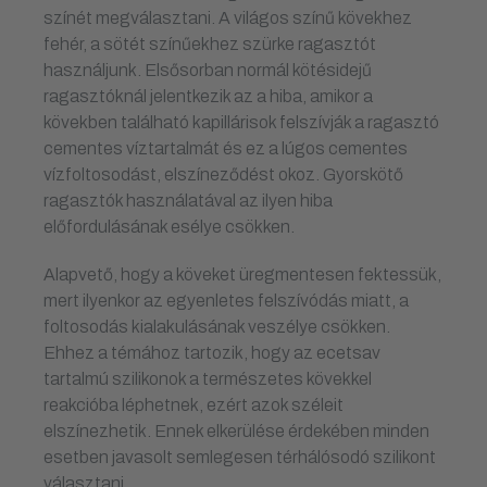
színét megválasztani. A világos színű kövekhez
fehér, a sötét színűekhez szürke ragasztót
használjunk. Elsősorban normál kötésidejű
ragasztóknál jelentkezik az a hiba, amikor a
kövekben található kapillárisok felszívják a ragasztó
cementes víztartalmát és ez a lúgos cementes
vízfoltosodást, elszíneződést okoz. Gyorskötő
ragasztók használatával az ilyen hiba
előfordulásának esélye csökken.
Alapvető, hogy a köveket üregmentesen fektessük,
mert ilyenkor az egyenletes felszívódás miatt, a
foltosodás kialakulásának veszélye csökken.
Ehhez a témához tartozik, hogy az ecetsav
tartalmú szilikonok a természetes kövekkel
reakcióba léphetnek, ezért azok széleit
elszínezhetik. Ennek elkerülése érdekében minden
esetben javasolt semlegesen térhálósodó szilikont
választani.