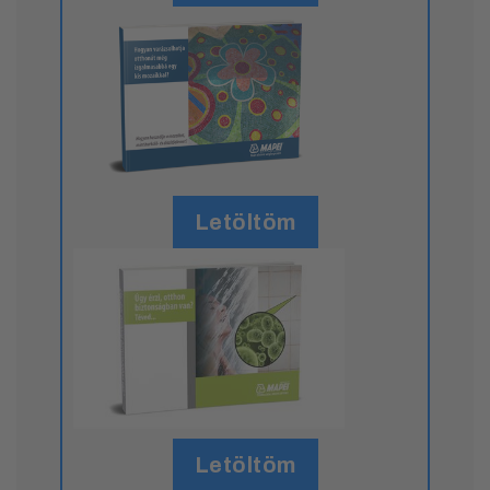
Letöltöm
Letöltöm