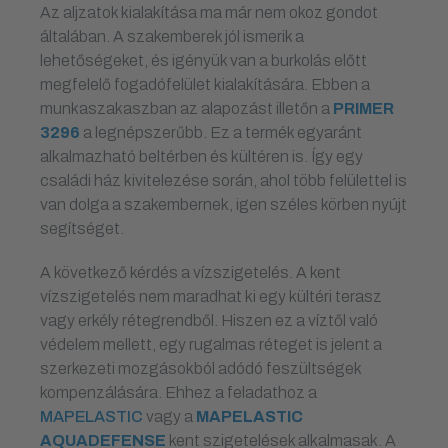
Az aljzatok kialakítása ma már nem okoz gondot
általában. A szakemberek jól ismerik a
lehetőségeket, és igényük van a burkolás előtt
megfelelő fogadófelület kialakítására. Ebben a
munkaszakaszban az alapozást illetőn a
PRIMER
3296
a legnépszerűbb. Ez a termék egyaránt
alkalmazható beltérben és kültéren is. Így egy
családi ház kivitelezése során, ahol több felülettel is
van dolga a szakembernek, igen széles körben nyújt
segítséget.
A következő kérdés a vízszigetelés. A kent
vízszigetelés nem maradhat ki egy kültéri terasz
vagy erkély rétegrendből. Hiszen ez a víztől való
védelem mellett, egy rugalmas réteget is jelent a
szerkezeti mozgásokból adódó feszültségek
kompenzálására. Ehhez a feladathoz a
MAPELASTIC
vagy a
MAPELASTIC
AQUADEFENSE
kent szigetelések alkalmasak. A