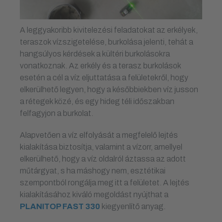
A leggyakoribb kivitelezési feladatokat az erkélyek,
teraszok vízszigetelése, burkolása jelenti, tehát a
hangsúlyos kérdések a kültéri burkolásokra
vonatkoznak. Az erkély és a terasz burkolások
esetén a cél a víz eljuttatása a felületekről, hogy
elkerülhető legyen, hogy a későbbiekben víz jusson
a rétegek közé, és egy hideg téli időszakban
felfagyjon a burkolat.
Alapvetően a víz elfolyását a megfelelő lejtés
kialakítása biztosítja, valamint a vízorr, amellyel
elkerülhető, hogy a víz oldalról áztassa az adott
műtárgyat, s ha máshogy nem, esztétikai
szempontból rongálja meg itt a felületet. A lejtés
kialakításához kiváló megoldást nyújthat a
PLANITOP FAST 330
kiegyenlítő anyag.