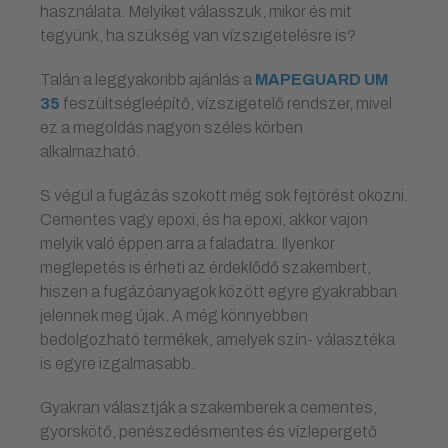
használata. Melyiket válasszuk, mikor és mit
tegyünk, ha szükség van vízszigetelésre is?
Talán a leggyakoribb ajánlás a
MAPEGUARD UM
35
feszültségleépítő, vízszigetelő rendszer, mivel
ez a megoldás nagyon széles körben
alkalmazható.
S végül a fugázás szokott még sok fejtörést okozni.
Cementes vagy epoxi, és ha epoxi, akkor vajon
melyik való éppen arra a faladatra. Ilyenkor
meglepetés is érheti az érdeklődő szakembert,
hiszen a fugázóanyagok között egyre gyakrabban
jelennek meg újak. A még könnyebben
bedolgozható termékek, amelyek szín- választéka
is egyre izgalmasabb.
Gyakran választják a szakemberek a cementes,
gyorskötő, penészedésmentes és vízlepergető