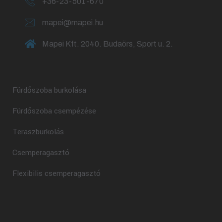
+36-23-501-670
mapei@mapei.hu
Mapei Kft. 2040. Budaörs, Sport u. 2.
Fürdőszoba burkolása
Fürdőszoba csempézése
Teraszburkolás
Csemperagasztó
Flexibilis csemperagasztó