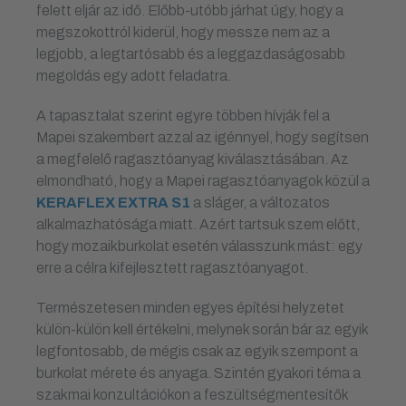
felett eljár az idő. Előbb-utóbb járhat úgy, hogy a
megszokottról kiderül, hogy messze nem az a
legjobb, a legtartósabb és a leggazdaságosabb
megoldás egy adott feladatra.
A tapasztalat szerint egyre többen hívják fel a
Mapei szakembert azzal az igénnyel, hogy segítsen
a megfelelő ragasztóanyag kiválasztásában. Az
elmondható, hogy a Mapei ragasztóanyagok közül a
KERAFLEX EXTRA S1
a sláger, a változatos
alkalmazhatósága miatt. Azért tartsuk szem előtt,
hogy mozaikburkolat esetén válasszunk mást: egy
erre a célra kifejlesztett ragasztóanyagot.
Természetesen minden egyes építési helyzetet
külön-külön kell értékelni, melynek során bár az egyik
legfontosabb, de mégis csak az egyik szempont a
burkolat mérete és anyaga. Szintén gyakori téma a
szakmai konzultációkon a feszültségmentesítők