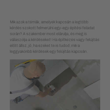
Mik azok a témák, amelyek kapcsán a legtöbb
kérdés szokott felmerülni egy-egy építési feladat
során? A szakember most elárulja, és meg is
válaszolja a kérdéseket! Ha építkezés vagy felújítás
előtt állsz, jó, ha ezeket te is tudod, mik a
leggyakoribb kérdések egy felújítás kapcsán.