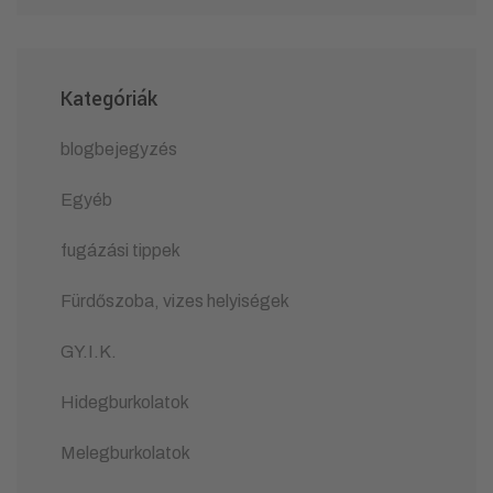
Kategóriák
blogbejegyzés
Egyéb
fugázási tippek
Fürdőszoba, vizes helyiségek
GY.I.K.
Hidegburkolatok
Melegburkolatok