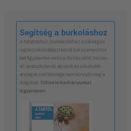
Segítség a burkoláshoz
A felújításhoz, kivitelezéshez szükséges
ragasztók kiválasztásnál sok szempontot
kell figyelembe venni a döntés előtt, hiszen
az újraburkolandó aljzatok és a burkolat-
anyagok sokfélesége nem könnyíti meg a
dolgukat.
Töltse le kiadványunkat
ingyenesen!