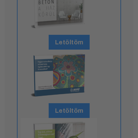
Letöltöm
Letöltöm