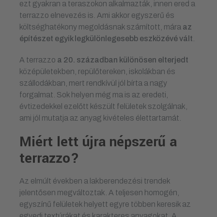
ezt gyakran a teraszokon alkalmazták, innen ered a
terrazzo elnevezés is. Ami akkor egyszerű és
költséghatékony megoldásnak számított, mára
az
építészet egyik legkülönlegesebb eszközévé vált
.
A terrazzo
a 20. században különösen elterjedt
középületekben, repülőtereken, iskolákban és
szállodákban, mert rendkívül jól bírta a nagy
forgalmat. Sok helyen még ma is az eredeti,
évtizedekkel ezelőtt készült felületek szolgálnak,
ami jól mutatja az anyag kivételes élettartamát.
Miért lett újra népszerű a
terrazzo?
Az elmúlt években a lakberendezési trendek
jelentősen megváltoztak. A teljesen homogén,
egyszínű felületek helyett egyre többen keresik az
egyedi textúrákat és karakteres anyagokat. A