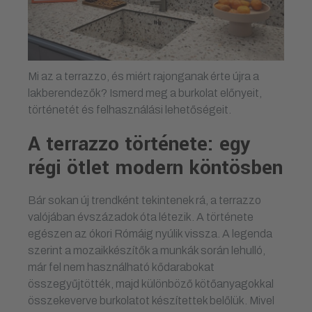
Mi az a terrazzo, és miért rajonganak érte újra a
lakberendezők? Ismerd meg a burkolat előnyeit,
történetét és felhasználási lehetőségeit.
A terrazzo története: egy
régi ötlet modern köntösben
Bár sokan új trendként tekintenek rá, a terrazzo
valójában évszázadok óta létezik. A története
egészen az ókori Rómáig nyúlik vissza. A legenda
szerint a mozaikkészítők a munkák során lehulló,
már fel nem használható kődarabokat
összegyűjtötték, majd különböző kötőanyagokkal
összekeverve burkolatot készítettek belőlük. Mivel