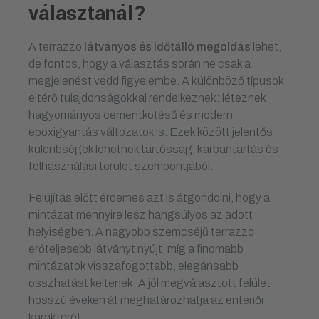
választanál?
A terrazzo
látványos és időtálló megoldás
lehet,
de fontos, hogy a választás során ne csak a
megjelenést vedd figyelembe. A különböző típusok
eltérő tulajdonságokkal rendelkeznek: léteznek
hagyományos cementkötésű és modern
epoxigyantás változatok is. Ezek között jelentős
különbségek lehetnek tartósság, karbantartás és
felhasználási terület szempontjából.
Felújítás előtt érdemes azt is átgondolni, hogy a
mintázat mennyire lesz hangsúlyos az adott
helyiségben. A nagyobb szemcséjű terrazzo
erőteljesebb látványt nyújt, míg a finomabb
mintázatok visszafogottabb, elegánsabb
összhatást keltenek. A jól megválasztott felület
hosszú éveken át meghatározhatja az enteriőr
karakterét.