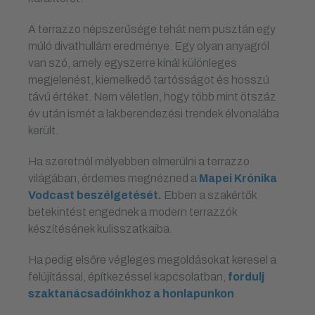
A terrazzo népszerűsége tehát nem pusztán egy
múló divathullám eredménye. Egy olyan anyagról
van szó, amely egyszerre kínál különleges
megjelenést, kiemelkedő tartósságot és hosszú
távú értéket. Nem véletlen, hogy több mint ötszáz
év után ismét a lakberendezési trendek élvonalába
került.
Ha szeretnél mélyebben elmerülni a terrazzo
világában, érdemes megnézned a
Mapei Krónika
Vodcast beszélgetését.
Ebben a szakértők
betekintést engednek a modern terrazzók
készítésének kulisszatkaiba.
Ha pedig elsőre végleges megoldásokat keresel a
felújítással, építkezéssel kapcsolatban,
fordulj
szaktanácsadóinkhoz a honlapunkon
.