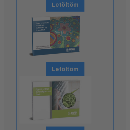
Letöltöm
Letöltöm