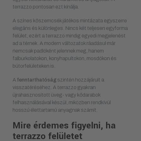
terrazzo pontosan ezt kínálja.
A színes kőszemcsék játékos mintázata egyszerre
elegáns és különleges. Nincs két teljesen egyforma
felület, ezért a terrazzo mindig egyedi megjelenést
ad a térnek. A modern változatok ráadásul már
nemcsak padlóként jelennek meg, hanem
falburkolatokon, konyhapultokon, mosdókon és
bútorfelületeken is.
A
fenntarthatóság
szintén hozzájárult a
visszatéréséhez. A terrazzo gyakran
újrahasznosított üveg- vagy kődarabok
felhasználásával készül, miközben rendkívül
hosszú élettartamú anyagnak számít.
Mire érdemes figyelni, ha
terrazzo felületet