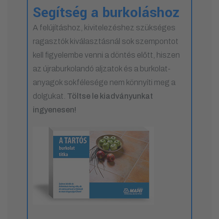
Segítség a burkoláshoz
A felújításhoz, kivitelezéshez szükséges
ragasztók kiválasztásnál sok szempontot
kell figyelembe venni a döntés előtt, hiszen
az újraburkolandó aljzatok és a burkolat-
anyagok sokfélesége nem könnyíti meg a
dolgukat.
Töltse le kiadványunkat
ingyenesen!