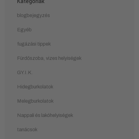
Kategóriák
blogbejegyzés
Egyéb
fugázási tippek
Fürdőszoba, vizes helyiségek
GY.I.K.
Hidegburkolatok
Melegburkolatok
Nappali és lakóhelyiségek
tanácsok