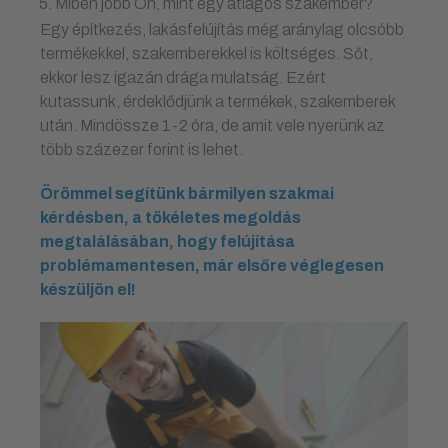
Miben jobb Ön, mint egy átlagos szakember?
Egy építkezés, lakásfelújítás még aránylag olcsóbb
termékekkel, szakemberekkel is költséges. Sőt,
ekkor lesz igazán drága mulatság. Ezért
kutassunk, érdeklődjünk a termékek, szakemberek
után. Mindössze 1-2 óra, de amit vele nyerünk az
több százezer forint is lehet.
Örömmel segítünk bármilyen szakmai
kérdésben, a tökéletes megoldás
megtalálásában, hogy felújítása
problémamentesen, már elsőre véglegesen
készüljön el!