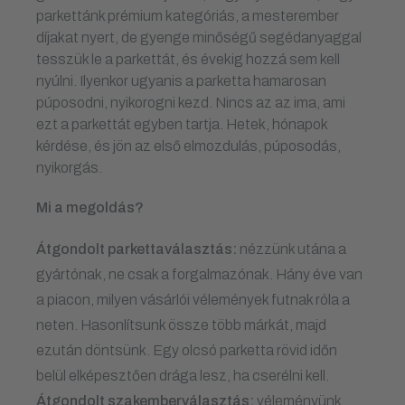
parkettánk prémium kategóriás, a mesterember
díjakat nyert, de gyenge minőségű segédanyaggal
tesszük le a parkettát, és évekig hozzá sem kell
nyúlni. Ilyenkor ugyanis a parketta hamarosan
púposodni, nyikorogni kezd. Nincs az az ima, ami
ezt a parkettát egyben tartja. Hetek, hónapok
kérdése, és jön az első elmozdulás, púposodás,
nyikorgás.
Mi a megoldás?
Átgondolt parkettaválasztás:
nézzünk utána a
gyártónak, ne csak a forgalmazónak. Hány éve van
a piacon, milyen vásárlói vélemények futnak róla a
neten. Hasonlítsunk össze több márkát, majd
ezután döntsünk. Egy olcsó parketta rövid időn
belül elképesztően drága lesz, ha cserélni kell.
Átgondolt szakemberválasztás:
véleményünk