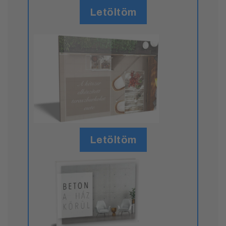
Letöltöm
Letöltöm