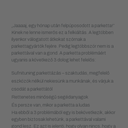
„Jaaaaj, egy hónap után felpúposodott a parketta!”
Kinek ne lenne ismerős ez a felkiáltás. A legtöbben
ilyenkor válogatott átkokat szórnak a
parkettagyártók fejére. Pedig legtöbbször nem is a
parkettával van a gond. A parketta problémáért
ugyanis a következő 3 dolog lehet felelős:
Sufnituning parkettázás – szaktudás, megfelelő
eszközök nélkül nekiesünk a munkának, és várjuk a
csodát a parkettától
Rettenetes minőségű segédanyagok
És persze van, mikor a parketta a ludas
Ha ebből a 3 problémából egy is bekövetkezik, akkor
egyben biztosak lehetünk, a parkettával valami
gond lesz. Ez azt is jelenti, hogy olyan nincs, hogy a