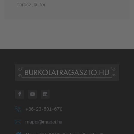
Terasz, kültér
+36-23-501-670
mapei@mapei.hu