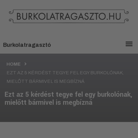
HOME
EZT AZ 5 KÉRDÉST TEGYE FEL EGY BURKOLÓNAK,
MIELŐTT BÁRMIVEL IS MEGBÍZNÁ
Ezt az 5 kérdést tegye fel egy burkolónak,
mielőtt bármivel is megbízná