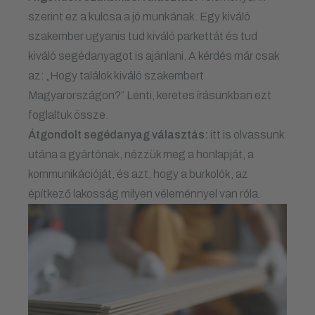
szerint ez a kulcsa a jó munkának. Egy kiváló
szakember ugyanis tud kiváló parkettát és tud
kiváló segédanyagot is ajánlani. A kérdés már csak
az: „Hogy találok kiváló szakembert
Magyarországon?” Lenti, keretes írásunkban ezt
foglaltuk össze.
Átgondolt segédanyag választás:
itt is olvassunk
utána a gyártónak, nézzük meg a honlapját, a
kommunikációját, és azt, hogy a burkolók, az
építkező lakosság milyen véleménnyel van róla.