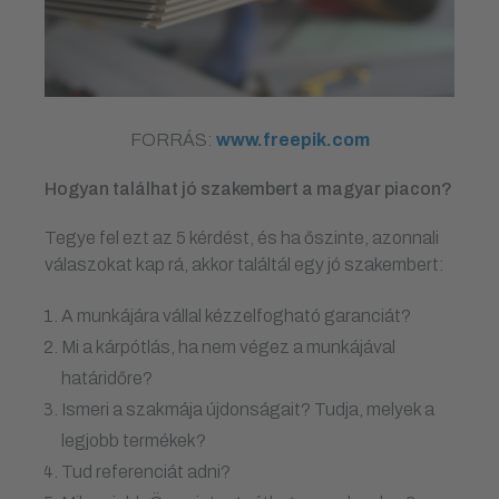
FORRÁS:
www.freepik.com
Hogyan találhat jó szakembert a magyar piacon?
Tegye fel ezt az 5 kérdést, és ha őszinte, azonnali
válaszokat kap rá, akkor találtál egy jó szakembert:
A munkájára vállal kézzelfogható garanciát?
Mi a kárpótlás, ha nem végez a munkájával
határidőre?
Ismeri a szakmája újdonságait? Tudja, melyek a
legjobb termékek?
Tud referenciát adni?