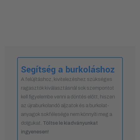
Segítség a burkoláshoz
A felújításhoz, kivitelezéshez szükséges
ragasztók kiválasztásnál sok szempontot
kell figyelembe venni a döntés előtt, hiszen
az újraburkolandó aljzatok és a burkolat-
anyagok sokfélesége nem könnyíti meg a
dolgukat.
Töltse le kiadványunkat
ingyenesen!