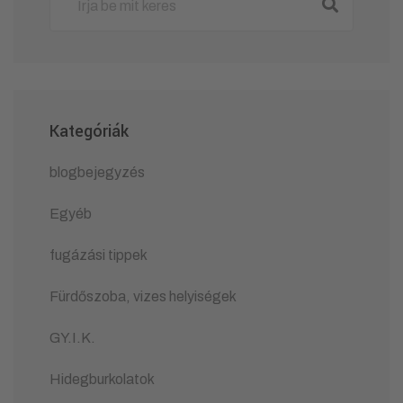
Kategóriák
blogbejegyzés
Egyéb
fugázási tippek
Fürdőszoba, vizes helyiségek
GY.I.K.
Hidegburkolatok