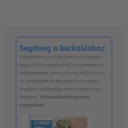
Segítség a burkoláshoz
A felújításhoz, kivitelezéshez szükséges
ragasztók kiválasztásnál sok szempontot
kell figyelembe venni a döntés előtt, hiszen
az újraburkolandó aljzatok és a burkolat-
anyagok sokfélesége nem könnyíti meg a
dolgukat.
Töltse le kiadványunkat
ingyenesen!