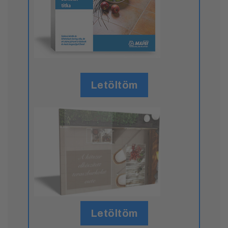
Letöltöm
Letöltöm